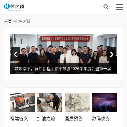
首页
>
桂林之窗
‹
›
新高
数聚临平，智启新程｜临平数协2026半年度会暨第一届第二次会员大会、第一届第二次理事会顺利召开
福建省文旅厅重磅打造周末戏相逢“艺”齐乐大擂台，一场专属于普通人的音乐盛宴来了！
加油之旅·荷您同行——数影全国AI旅拍大赛暨乔堃龙书法巡展在安龙招堤启幕
画展预告：“東芳風韵一一樵山问道” 中国当代书画名家卢云标作品展
数码债券受市场关注 未来或成数码货币兑换的重要一环