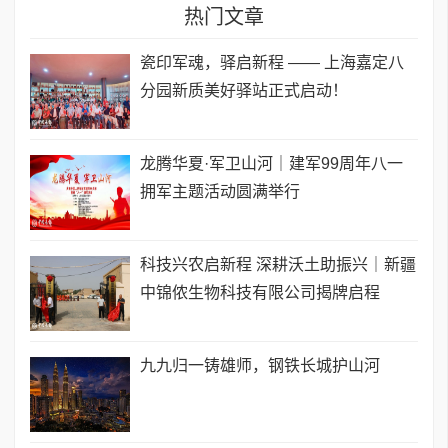
热门文章
瓷印军魂，驿启新程 —— 上海嘉定八
分园新质美好驿站正式启动！
龙腾华夏·军卫山河｜建军99周年八一
拥军主题活动圆满举行
科技兴农启新程 深耕沃土助振兴｜新疆
中锦侬生物科技有限公司揭牌启程
九九归一铸雄师，钢铁长城护山河