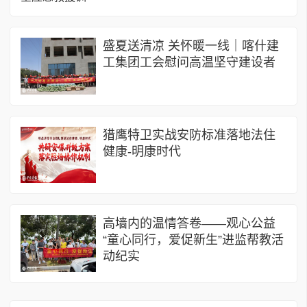
盛夏送清凉 关怀暖一线｜喀什建
工集团工会慰问高温坚守建设者
猎鹰特卫实战安防标准落地法住
健康-明康时代
高墙内的温情答卷——观心公益
“童心同行，爱促新生”进监帮教活
动纪实