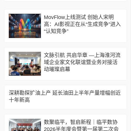
MovFlow上线测试 创始人宋明
高：AI影视正在从“生成竞争”进入
“认知竞争”
文脉引航 共启华章 —上海淮河流
域企业家文化联谊暨业务对接活
动璀璨启幕
深耕勘探扩油上产 延长油田上半年产量增幅创近
十年新高
数聚临平，智启新程｜临平数协
2026半年度会暨第一届第二次会