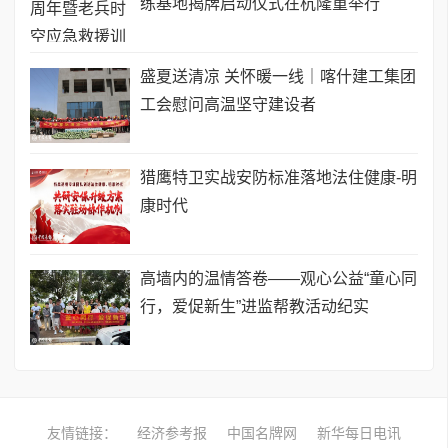
练基地揭牌启动仪式在杭隆重举行
盛夏送清凉 关怀暖一线｜喀什建工集团
工会慰问高温坚守建设者
猎鹰特卫实战安防标准落地法住健康-明
康时代
高墙内的温情答卷——观心公益“童心同
行，爱促新生”进监帮教活动纪实
友情链接：
经济参考报
中国名牌网
新华每日电讯