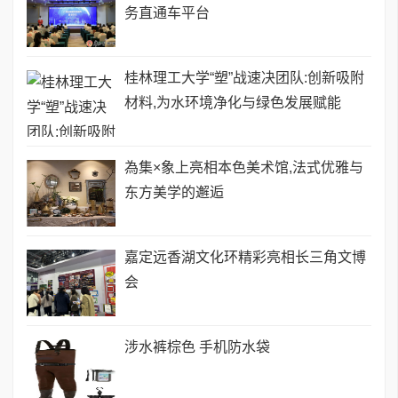
务直通车平台
桂林理工大学“塑”战速决团队:创新吸附
材料,为水环境净化与绿色发展赋能
為集×象上亮相本色美术馆,法式优雅与
东方美学的邂逅
嘉定远香湖文化环精彩亮相长三角文博
会
涉水裤棕色 手机防水袋