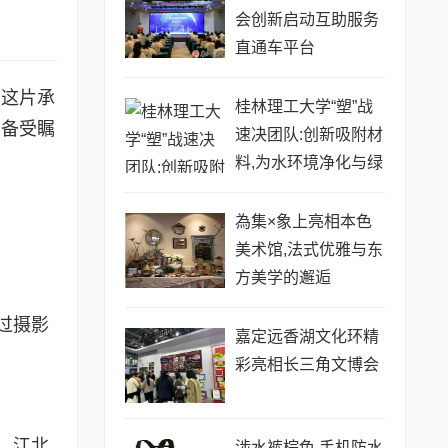
会创新启动互助服务
直通车平台
，这片承
桂林理工大学“塑”战
，备受瞩
速决团队:创新吸附材
料,为水环境净化与绿
色发展赋能
為集×象上亮相本色
美术馆,法式优雅与东
方美学的邂逅
过摄影
嘉定远香湖文化环精
彩亮相长三角文博会
。江北
涉水裤棕色 手机防水