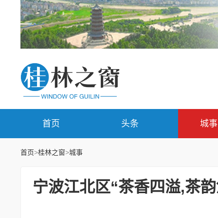
首页
头条
城事
首页
>
桂林之窗
>
城事
宁波江北区“茶香四溢,茶