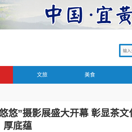
文旅
美食
韵悠悠”摄影展盛大开幕 彰显茶文
厚底蕴