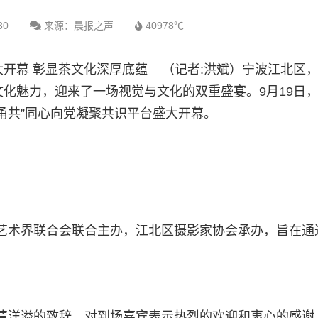
30
来源：晨报之声
40978℃
开幕 彰显茶文化深厚底蕴 （记者:洪斌）宁波江北区
文化魅力，迎来了一场视觉与文化的双重盛宴。9月19日
星甬共”同心向党凝聚共识平台盛大开幕。
术界联合会联合主办，江北区摄影家协会承办，旨在通
洋溢的致辞，对到场嘉宾表示热烈的欢迎和衷心的感谢