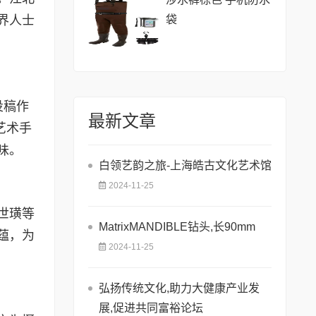
袋
界人士
投稿作
最新文章
艺术手
味。
白领艺韵之旅-上海皓古文化艺术馆
2024-11-25
世璜等
MatrixMANDIBLE钻头,长90mm
蕴，为
2024-11-25
弘扬传统文化,助力大健康产业发
展,促进共同富裕论坛