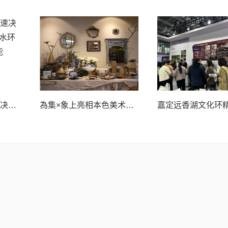
桂林理工大学“塑”战速决团队:创新吸附材料,为水环境净化与绿色发展赋能
為集×象上亮相本色美术馆,法式优雅与东方美学的邂逅