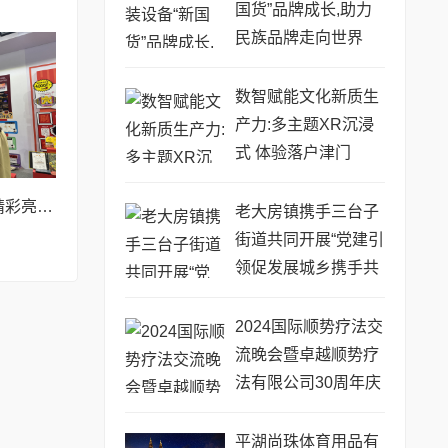
国货”品牌成长,助力
民族品牌走向世界
数智赋能文化新质生
产力:多主题XR沉浸
式 体验落户津门
嘉定远香湖文化环精彩亮相长三角文博会
老大房镇携手三台子
街道共同开展“党建引
领促发展城乡携手共
振兴”党建共建主题活
动
2024国际顺势疗法交
流晚会暨卓越顺势疗
法有限公司30周年庆
祝晚宴在港成功举办
平湖尚珠体育用品有