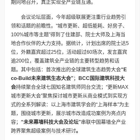
期同地召开，真正实现全产业链互通。
会议论坛层面，今年超级联展更注重行业趋势引
领和话题的前瞻性。“城市更新、超低能耗、好房子、
100%城市等主题”得到了住建部、院士大师及上海当
地合作伙伴的大力支持。据统计，计划出席的院士达5
位，外籍嘉宾超过25位，活动超过60场次，发言嘉宾
逾200位，覆盖建筑全产业链的主要转型趋势和话
题。其中包括：首次推出的全球建筑生态趋势大会
“
E
co-Build
未来建筑生态大会”
；
BCC
国际建筑科技大
会
持续聚合全球七国知名建筑师同台交流；“更新MAX
城市更新大会”聚焦探讨城市更新从商业模式到实现方
式的全系列解读：以上海市建筑学会的“上海样本”为主
题，围绕城市更新，展示城市改造成功案例为亮点内
容；
“未来幕墙科技大会及论坛”
串联中国幕墙全产业
跨界聚焦超级案例与技术研讨
。