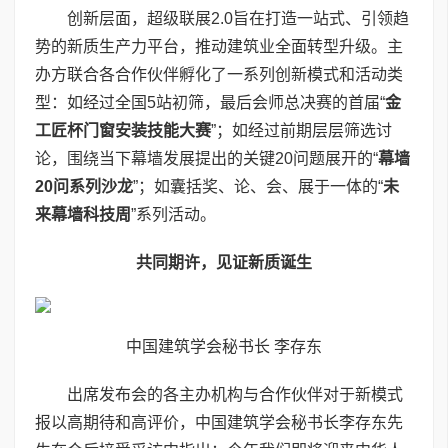
创新层面，超级联展2.0旨在打造一站式、引领趋
势的新质生产力平台，推动建筑业全面转型升级。主
办方联合各合作伙伴孵化了一系列创新模式和活动类
型：如经过全国5站初筛，最后会师总决赛的首届“
金
工匠杯门窗安装技能大赛
”；如经过前期层层筛选讨
论，围绕当下幕墙发展提出的关键20问题展开的“
幕墙
20
问系列沙龙
”；如囊括奖、论、会、展于一体的“
未
来幕墙科技周
”系列活动。
共同期许，见证新质诞生
中国建筑学会秘书长 李存东
出席发布会的各主办机构与合作伙伴对于新模式
报以高期待和高评价，中国建筑学会秘书长李存东先