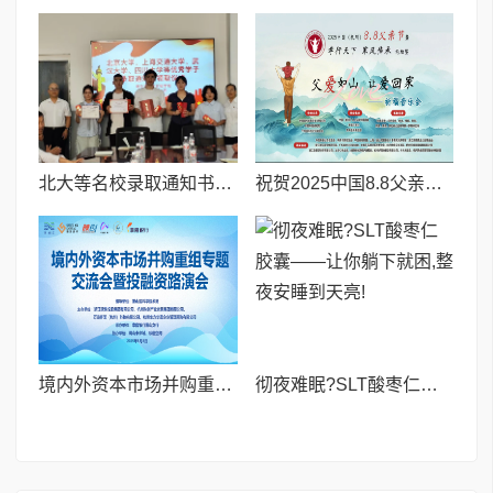
北大等名校录取通知书送达仪式在喀什市特区实验学校暖心举行
祝贺2025中国8.8父亲节“孝行天下家风传承”论坛暨祈福音乐会圆满成功
境内外资本市场并购重组专题交流会暨投融资路演会 深度解析驱动企业资本战略升级
彻夜难眠?SLT酸枣仁胶囊——让你躺下就困,整夜安睡到天亮!