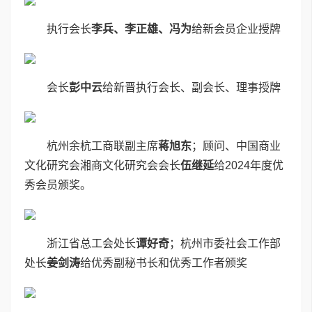
执行会长
李兵、李正雄、冯为
给新会员企业授牌
会长
彭中云
给新晋执行会长、副会长、理事授牌
杭州余杭工商联副主席
蒋旭东
；顾问、中国商业
文化研究会湘商文化研究会会长
伍继延
给2024年度优
秀会员颁奖。
浙江省总工会处长
谭好奇
；杭州市委社会工作部
处长
姜剑涛
给优秀副秘书长和优秀工作者颁奖