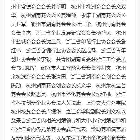
州市常德商会会长龚新明，杭州市株洲商会会长文双
华，杭州湖南商会会长姜程钟，永康市湖南商会会长
吴亚军，衢州市湖南商会会长杜江华，杭州河南商会
会长肖杰，浙江省企业发展研究会会长杨益民，杭州
市盐城商会会长沈卫兵，浙江省印花行业协会会长詹
红伟，浙江省仓储行业协会会长赵成锋，浙江省青年
创业协会会长李毅，共青团湖南省委驻浙江工作委员
会书记阳军，绍兴市人工智能协会会长谷利文，杭州
余杭滨海商会会长张清田，浙江省湖南商会创会会长
陈劼，杭州湖南商会创会会长侯义华，杭州余杭温台
商会会长赵志昊，杭州市怀化商会会长沈红桃，浙江
省科技创新企业协会法人黄法康，上海交大海外学院
杭州校友会会长卢振华，之江商学院副院长刘文标以
及来自浙江省内相关湘籍领导和大中小学湘籍老师和
在浙江省内各兄弟商协会嘉宾代表、赞助商和演艺届
及新闻媒体代表等；以及东道主杭州余杭湖南商会会