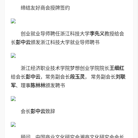
缔结友好商会授牌签约
创业就业导师聘任浙江科技大学
李先义
教授给会
长
彭中云
颁发浙江科技大学就业导师聘书
浙江经济职业技术学院梦想创业学院院长
王细红
给会长
彭中云
，常务副会长
段玉灵
， 常务副会长
刘联
军
、理事
陈林林
颁发聘书
会长
彭中云
致辞
顾问、中国商业文化研究会湘商文化研究会会长