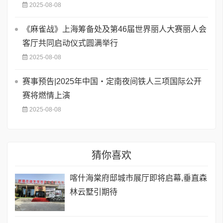
2025-08-08
《麻雀战》上海筹备处及第46届世界丽人大赛丽人会
客厅共同启动仪式圆满举行
2025-08-08
赛事预告|2025年中国・定南夜间铁人三项国际公开
赛将燃情上演
2025-08-08
猜你喜欢
喀什海棠府邸城市展厅即将启幕,垂直森
林云墅引期待