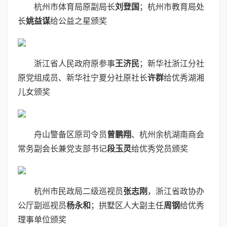
杭州市体育局原副局长
刘登国
；杭州市教育局处
长
姚益谋
给公益之星颁奖
浙江省人民政府原参事
王济民
；新华社浙江分社
原党组成员、新华社宁夏分社原社长
许群
给优秀湖湘
儿女颁奖
舟山警备区原司令员
曾鹏翔
、杭州余杭湖南商会
常务副会长兼党支部书记
段玉灵
给优秀党员颁奖
杭州市民政局二级巡视员
张志刚
，浙江省政协办
公厅副巡视员
杨永和
；拱墅区人大副主任
周钢
给优秀
理事单位颁奖