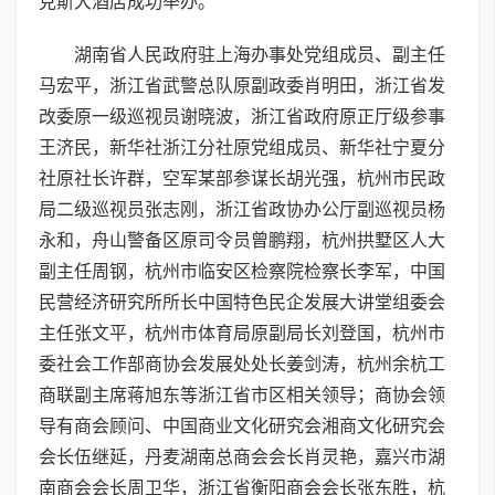
克斯大酒店成功举办。
湖南省人民政府驻上海办事处党组成员、副主任
马宏平，浙江省武警总队原副政委肖明田，浙江省发
改委原一级巡视员谢晓波，浙江省政府原正厅级参事
王济民，新华社浙江分社原党组成员、新华社宁夏分
社原社长许群，空军某部参谋长胡光强，杭州市民政
局二级巡视员张志刚，浙江省政协办公厅副巡视员杨
永和，舟山警备区原司令员曾鹏翔，杭州拱墅区人大
副主任周钢，杭州市临安区检察院检察长李军，中国
民营经济研究所所长中国特色民企发展大讲堂组委会
主任张文平，杭州市体育局原副局长刘登国，杭州市
委社会工作部商协会发展处处长姜剑涛，杭州余杭工
商联副主席蒋旭东等浙江省市区相关领导；商协会领
导有商会顾问、中国商业文化研究会湘商文化研究会
会长伍继延，丹麦湖南总商会会长肖灵艳，嘉兴市湖
南商会会长周卫华，浙江省衡阳商会会长张东胜，杭