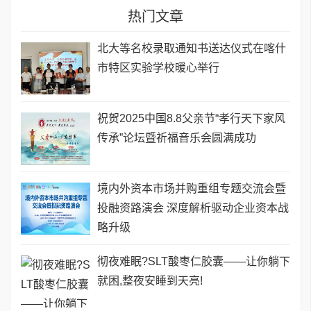
热门文章
北大等名校录取通知书送达仪式在喀什
市特区实验学校暖心举行
祝贺2025中国8.8父亲节“孝行天下家风
传承”论坛暨祈福音乐会圆满成功
境内外资本市场并购重组专题交流会暨
投融资路演会 深度解析驱动企业资本战
略升级
彻夜难眠?SLT酸枣仁胶囊——让你躺下
就困,整夜安睡到天亮!