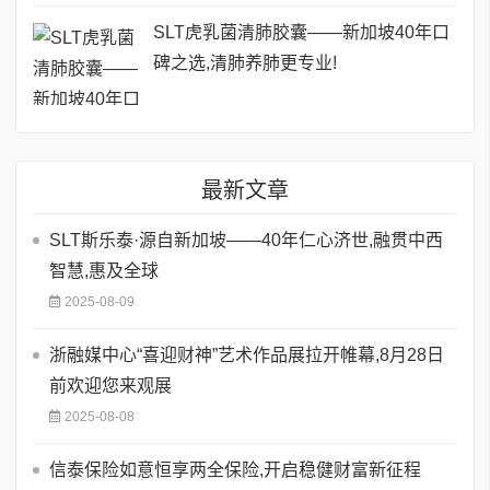
SLT虎乳菌清肺胶囊——新加坡40年口
碑之选,清肺养肺更专业!
最新文章
SLT斯乐泰·源自新加坡——40年仁心济世,融贯中西
智慧,惠及全球
2025-08-09
浙融媒中心“喜迎财神”艺术作品展拉开帷幕,8月28日
前欢迎您来观展
2025-08-08
信泰保险如意恒享两全保险,开启稳健财富新征程