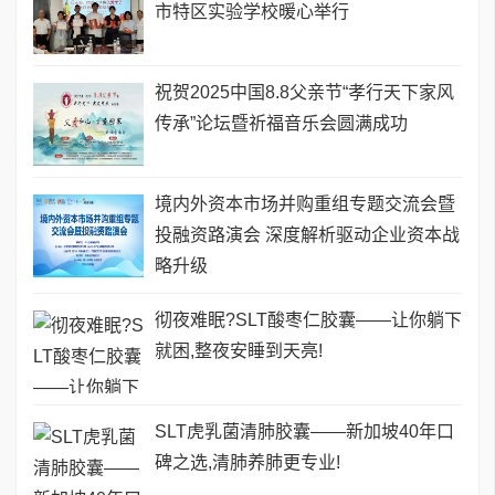
市特区实验学校暖心举行
祝贺2025中国8.8父亲节“孝行天下家风
传承”论坛暨祈福音乐会圆满成功
境内外资本市场并购重组专题交流会暨
投融资路演会 深度解析驱动企业资本战
略升级
彻夜难眠?SLT酸枣仁胶囊——让你躺下
就困,整夜安睡到天亮!
SLT虎乳菌清肺胶囊——新加坡40年口
碑之选,清肺养肺更专业!