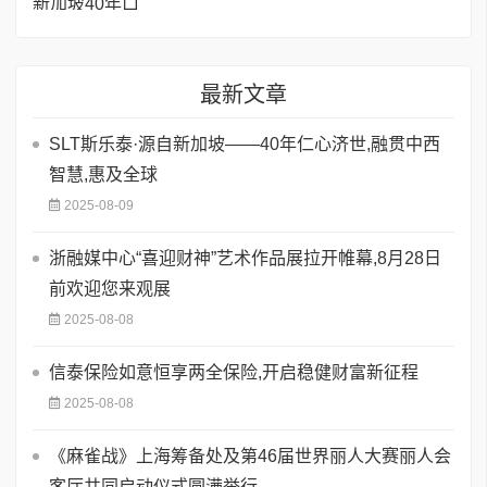
最新文章
SLT斯乐泰·源自新加坡——40年仁心济世,融贯中西
智慧,惠及全球
2025-08-09
浙融媒中心“喜迎财神”艺术作品展拉开帷幕,8月28日
前欢迎您来观展
2025-08-08
信泰保险如意恒享两全保险,开启稳健财富新征程
2025-08-08
《麻雀战》上海筹备处及第46届世界丽人大赛丽人会
客厅共同启动仪式圆满举行