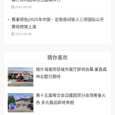
2025-08-08
赛事预告|2025年中国・定南夜间铁人三项国际公开
赛将燃情上演
2025-08-08
猜你喜欢
喀什海棠府邸城市展厅即将启幕,垂直森
林云墅引期待
第十五届喀交会边疆国贸分会场筹备火
热 多元展品即将亮相