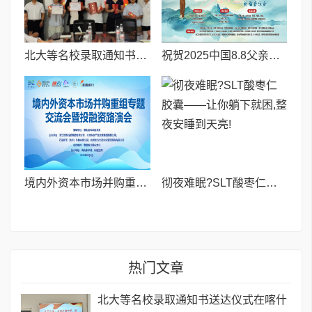
北大等名校录取通知书送达仪式在喀什市特区实验学校暖心举行
祝贺2025中国8.8父亲节“孝行天下家风传承”论坛暨祈福音乐会圆满成功
境内外资本市场并购重组专题交流会暨投融资路演会 深度解析驱动企业资本战略升级
彻夜难眠?SLT酸枣仁胶囊——让你躺下就困,整夜安睡到天亮!
热门文章
北大等名校录取通知书送达仪式在喀什