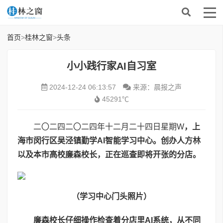
首页
>
桂林之窗
>
头条
小小践行家AI自习室
2024-12-24 06:13:57
来源：晨报之声
45291℃
二〇二四二〇二四年十二月二十四日星期W
，上
海市闵行区吴泾镇勤学
AI
智能学习中心。创办人方林
以及本市高校廉森校长，正在巡查即将开张的分店。
（学习中心门头照片）
廉森校长仔细操作检查着分店里
AI
系统，从不同