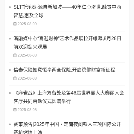
SLT斯乐泰·源自新加坡——40年仁心济世,融贯中西
智慧,惠及全球
2025-08-09
浙融媒中心“喜迎财神”艺术作品展拉开帷幕,8月28日
前欢迎您来观展
2025-08-08
信泰保险如意恒享两全保险,开启稳健财富新征程
2025-08-08
《麻雀战》上海筹备处及第46届世界丽人大赛丽人会
客厅共同启动仪式圆满举行
2025-08-08
赛事预告|2025年中国・定南夜间铁人三项国际公开
赛将燃情上演