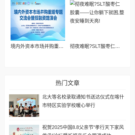
境内外资本市场并购重组专题交流会暨投融资路演会 深度解析驱动企业资本战略升级
彻夜难眠?SLT酸枣仁胶囊——让你躺下就困,整夜安睡到天亮!
热门文章
北大等名校录取通知书送达仪式在喀什
市特区实验学校暖心举行
祝贺2025中国8.8父亲节“孝行天下家风