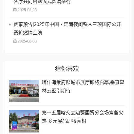
客厅共同启动仪式圆满举行
2025-08-08
赛事预告|2025年中国・定南夜间铁人三项国际公开
赛将燃情上演
2025-08-08
猜你喜欢
喀什海棠府邸城市展厅即将启幕,垂直森
林云墅引期待
第十五届喀交会边疆国贸分会场筹备火
热 多元展品即将亮相