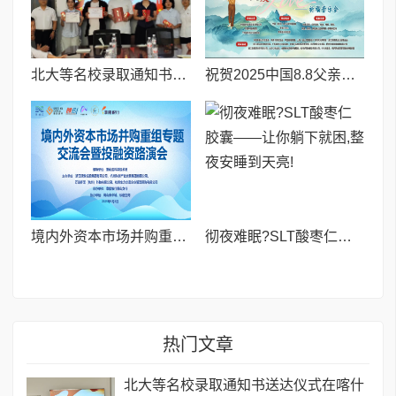
北大等名校录取通知书送达仪式在喀什市特区实验学校暖心举行
祝贺2025中国8.8父亲节“孝行天下家风传承”论坛暨祈福音乐会圆满成功
境内外资本市场并购重组专题交流会暨投融资路演会 深度解析驱动企业资本战略升级
彻夜难眠?SLT酸枣仁胶囊——让你躺下就困,整夜安睡到天亮!
热门文章
北大等名校录取通知书送达仪式在喀什