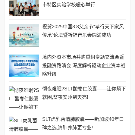
市特区实验学校暖心举行
祝贺2025中国8.8父亲节“孝行天下家风
传承”论坛暨祈福音乐会圆满成功
境内外资本市场并购重组专题交流会暨
投融资路演会 深度解析驱动企业资本战
略升级
彻夜难眠?SLT酸枣仁胶囊——让你躺下
就困,整夜安睡到天亮!
SLT虎乳菌清肺胶囊——新加坡40年口
碑之选,清肺养肺更专业!