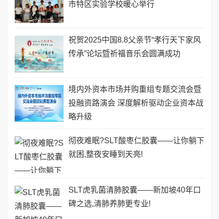
市特区实验学校暖心举行
祝贺2025中国8.8父亲节“孝行天下家风
传承”论坛暨祈福音乐会圆满成功
境内外资本市场并购重组专题交流会暨
投融资路演会 深度解析驱动企业资本战
略升级
彻夜难眠?SLT酸枣仁胶囊——让你躺下
就困,整夜安睡到天亮!
SLT虎乳菌清肺胶囊——新加坡40年口
碑之选,清肺养肺更专业!