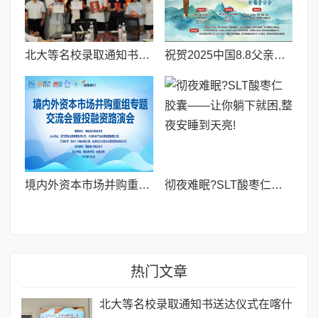
北大等名校录取通知书送达仪式在喀什市特区实验学校暖心举行
祝贺2025中国8.8父亲节“孝行天下家风传承”论坛暨祈福音乐会圆满成功
境内外资本市场并购重组专题交流会暨投融资路演会 深度解析驱动企业资本战略升级
彻夜难眠?SLT酸枣仁胶囊——让你躺下就困,整夜安睡到天亮!
热门文章
北大等名校录取通知书送达仪式在喀什