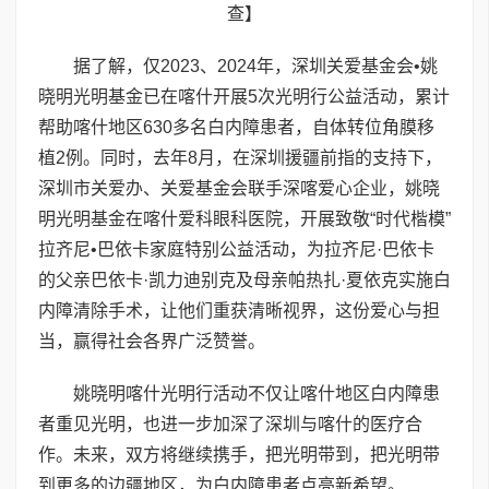
查】
据了解，仅2023、2024年，深圳关爱基金会•姚
晓明光明基金已在喀什开展5次光明行公益活动，累计
帮助喀什地区630多名白内障患者，自体转位角膜移
植2例。同时，去年8月，在深圳援疆前指的支持下，
深圳市关爱办、关爱基金会联手深喀爱心企业，姚晓
明光明基金在喀什爱科眼科医院，开展致敬“时代楷模”
拉齐尼•巴依卡家庭特别公益活动，为拉齐尼·巴依卡
的父亲巴依卡·凯力迪别克及母亲帕热扎·夏依克实施白
内障清除手术，让他们重获清晰视界，这份爱心与担
当，赢得社会各界广泛赞誉。
姚晓明喀什光明行活动不仅让喀什地区白内障患
者重见光明，也进一步加深了深圳与喀什的医疗合
作。未来，双方将继续携手，把光明带到，把光明带
到更多的边疆地区，为白内障患者点亮新希望。