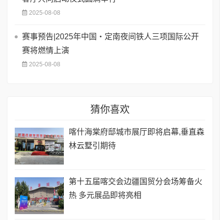
2025-08-08
赛事预告|2025年中国・定南夜间铁人三项国际公开
赛将燃情上演
2025-08-08
猜你喜欢
喀什海棠府邸城市展厅即将启幕,垂直森
林云墅引期待
第十五届喀交会边疆国贸分会场筹备火
热 多元展品即将亮相