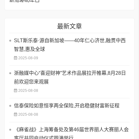
最新文章
SLT斯乐泰·源自新加坡——40年仁心济世,融贯中西
智慧,惠及全球
2025-08-09
浙融媒中心“喜迎财神”艺术作品展拉开帷幕,8月28日
前欢迎您来观展
2025-08-08
信泰保险如意恒享两全保险,开启稳健财富新征程
2025-08-08
《麻雀战》上海筹备处及第46届世界丽人大赛丽人会
客厅共同启动仪式圆满举行