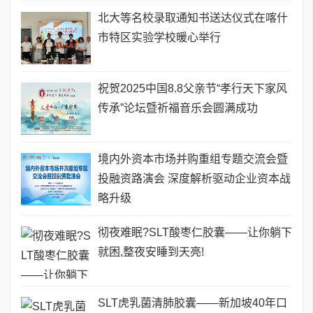
北大等名校录取通知书送达仪式在喀什
市特区实验学校暖心举行
祝贺2025中国8.8父亲节“孝行天下家风
传承”论坛暨祈福音乐会圆满成功
境内外资本市场并购重组专题交流会暨
投融资路演会 深度解析驱动企业资本战
略升级
彻夜难眠?SLT酸枣仁胶囊——让你躺下
就困,整夜安睡到天亮!
SLT虎乳菌清肺胶囊——新加坡40年口