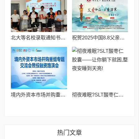
北大等名校录取通知书送达仪式在喀什市特区实验学校暖心举行
祝贺2025中国8.8父亲节“孝行天下家风传承”论坛暨祈福音乐会圆满成功
境内外资本市场并购重组专题交流会暨投融资路演会 深度解析驱动企业资本战略升级
彻夜难眠?SLT酸枣仁胶囊——让你躺下就困,整夜安睡到天亮!
热门文章