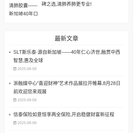
碑之选,清肺养肺更专业!
最新文章
SLT斯乐泰·源自新加坡——40年仁心济世,融贯中西
智慧,惠及全球
2025-08-09
浙融媒中心“喜迎财神”艺术作品展拉开帷幕,8月28日
前欢迎您来观展
2025-08-08
信泰保险如意恒享两全保险,开启稳健财富新征程
2025-08-08