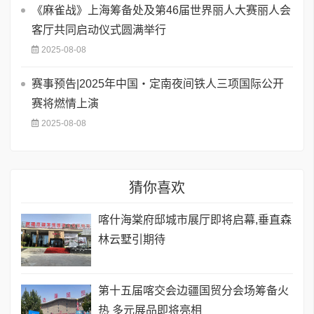
《麻雀战》上海筹备处及第46届世界丽人大赛丽人会
客厅共同启动仪式圆满举行
2025-08-08
赛事预告|2025年中国・定南夜间铁人三项国际公开
赛将燃情上演
2025-08-08
猜你喜欢
喀什海棠府邸城市展厅即将启幕,垂直森
林云墅引期待
第十五届喀交会边疆国贸分会场筹备火
热 多元展品即将亮相