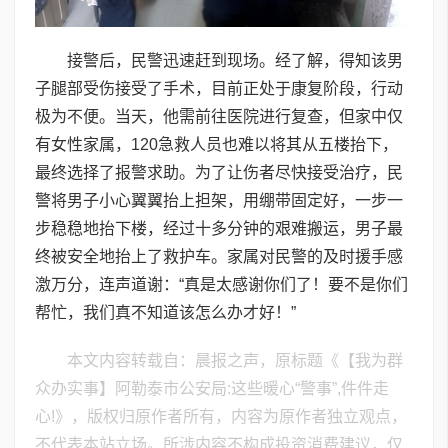
接警后，民警迅速赶到现场。经了解，得知该男
子腿部受伤接受了手术，目前正处于康复阶段，行动
极为不便。当天，他需前往医院进行复查，但家中仅
有女性家属，120急救人员也难以将其从五楼抬下，
最终选择了报警求助。为了让伤者尽快接受治疗，民
警将男子小心翼翼抬上担架，用绷带固定好，一步一
步稳稳地抬下楼，经过十多分钟的艰难搬运，男子最
终被安全地抬上了救护车。家属对民警的及时援手感
激万分，连声道谢：“真是太感谢你们了！要不是你们
帮忙，我们真不知道该怎么办才好！”
本文内容转载自：晨报之声，原标题《【我为群
众办实事】阿勒泰市公安局:这些暖心“警事”,件件走
心!》，版权归原作者所有，内容为原作者独立观点，
不代表本站立场。所涉内容不构成投资消费建议，仅