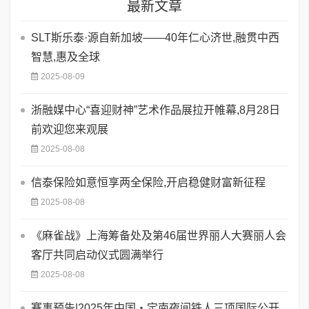
最新文章
SLT斯乐泰·源自新加坡——40年仁心济世,融贯中西
智慧,惠及全球
2025-08-09
浙融媒中心“喜迎财神”艺术作品展拉开帷幕,8月28日
前欢迎您来观展
2025-08-08
信泰保险如意恒享两全保险,开启稳健财富新征程
2025-08-08
《麻雀战》上海筹备处及第46届世界丽人大赛丽人会
客厅共同启动仪式圆满举行
2025-08-08
赛事预告|2025年中国・定南夜间铁人三项国际公开