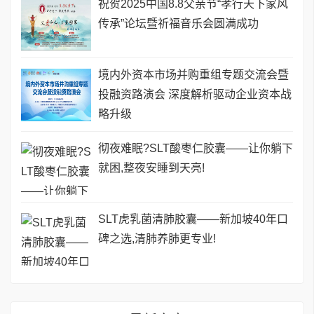
祝贺2025中国8.8父亲节“孝行天下家风
传承”论坛暨祈福音乐会圆满成功
境内外资本市场并购重组专题交流会暨
投融资路演会 深度解析驱动企业资本战
略升级
彻夜难眠?SLT酸枣仁胶囊——让你躺下
就困,整夜安睡到天亮!
SLT虎乳菌清肺胶囊——新加坡40年口
碑之选,清肺养肺更专业!