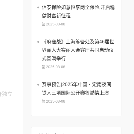
信泰保险如意恒享两全保险,开启稳
健财富新征程
2025-08-08
《麻雀战》上海筹备处及第46届世
界丽人大赛丽人会客厅共同启动仪
式圆满举行
2025-08-08
赛事预告|2025年中国・定南夜间
铁人三项国际公开赛将燃情上演
者独立
2025-08-08