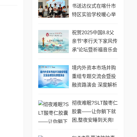
书送达仪式在喀什市
特区实验学校暖心举
行
祝贺2025中国8.8父
亲节“孝行天下家风传
承”论坛暨祈福音乐会
圆满成功
境内外资本市场并购
重组专题交流会暨投
融资路演会 深度解析
驱动企业资本战略升
级
彻夜难眠?SLT酸枣仁
胶囊——让你躺下就
困,整夜安睡到天亮!