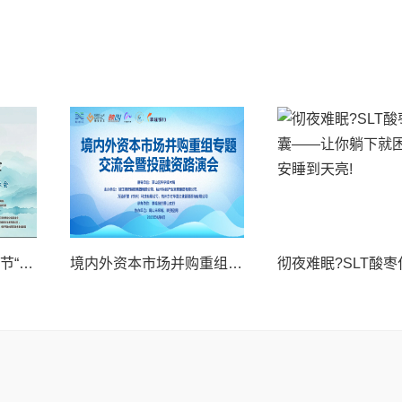
祝贺2025中国8.8父亲节“孝行天下家风传承”论坛暨祈福音乐会圆满成功
境内外资本市场并购重组专题交流会暨投融资路演会 深度解析驱动企业资本战略升级