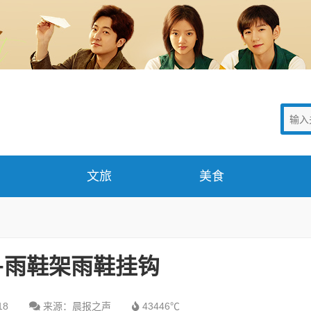
文旅
美食
+雨鞋架雨鞋挂钩
18
来源：晨报之声
43446℃