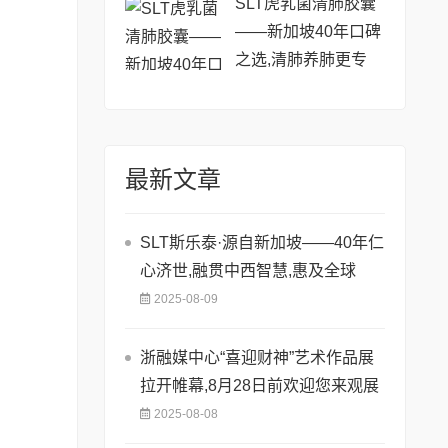
SLT虎乳菌清肺胶囊
——新加坡40年口碑
之选,清肺养肺更专
业!
最新文章
SLT斯乐泰·源自新加坡——40年仁
心济世,融贯中西智慧,惠及全球
2025-08-09
浙融媒中心“喜迎财神”艺术作品展
拉开帷幕,8月28日前欢迎您来观展
2025-08-08