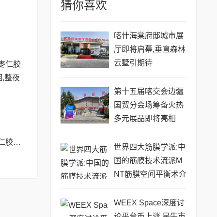
猜你喜欢
喀什海棠府邸城市展
厅即将启幕,垂直森林
云墅引期待
第十五届喀交会边疆
国贸分会场筹备火热
多元展品即将亮相
彻夜难眠?SLT酸枣仁胶囊——让你躺下就困,整夜安睡到天亮!
世界四大筋膜学派:中
国的筋膜技术流派M
NT筋膜空间平衡术介
绍
WEEX Space深度讨
论平台币上涨,是牛市