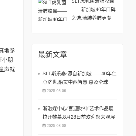
SLT虎乳菌清肺胶囊
——新加坡40年口碑
之选,清肺养肺更专
业!
真地参
最新文章
班小朋
童声就
SLT斯乐泰·源自新加坡——40年仁
心济世,融贯中西智慧,惠及全球
2025-08-09
浙融媒中心“喜迎财神”艺术作品展
拉开帷幕,8月28日前欢迎您来观展
2025-08-08