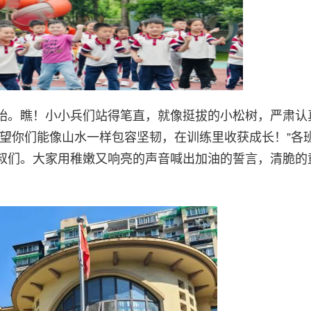
始。瞧！小小兵们站得笔直，就像挺拔的小松树，严肃认
希望你们能像山水一样包容坚韧，在训练里收获成长！”各
叔们。大家用稚嫩又响亮的声音喊出加油的誓言，清脆的