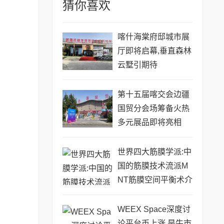
猜你喜欢
喀什海棠府邸城市展
厅即将启幕,垂直森林
云墅引期待
第十五届喀交会边疆
国贸分会场筹备火热
多元展品即将亮相
世界四大筋膜学派:中
国的筋膜技术流派M
NT筋膜空间平衡术介
绍
WEEX Space深度讨
论平台币上涨,是牛市