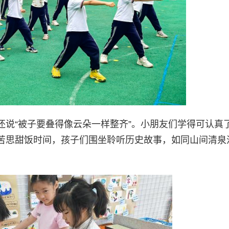
还说“被子要叠得像云朵一样整齐”。小朋友们学得可认真
苦思甜饭时间，孩子们围坐聆听历史故事，如同山间清泉