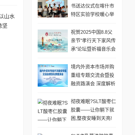
书送达仪式在喀什市
特区实验学校暖心举
以山水
行
稳坚
祝贺2025中国8.8父
亲节“孝行天下家风传
承”论坛暨祈福音乐会
圆满成功
境内外资本市场并购
重组专题交流会暨投
融资路演会 深度解析
驱动企业资本战略升
级
彻夜难眠?SLT酸枣仁
胶囊——让你躺下就
困,整夜安睡到天亮!