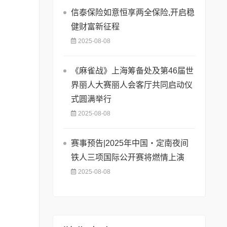
信泰保险如意恒享两全保险,开启稳
健财富新征程
2025-08-08
《麻雀战》上海筹备处及第46届世
界丽人大赛丽人会客厅共同启动仪
式圆满举行
2025-08-08
赛事预告|2025年中国・定南夜间
铁人三项国际公开赛将燃情上演
2025-08-08