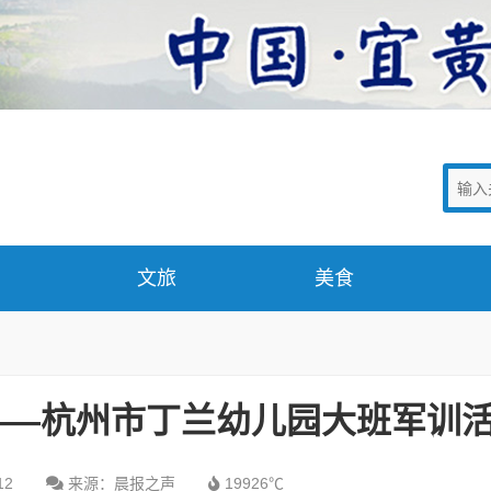
文旅
美食
——杭州市丁兰幼儿园大班军训
12
来源：晨报之声
19926℃