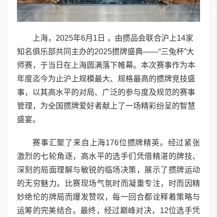
上海，2025年6月1日 ，由掼品会联合沪上14家
知名俱乐部共同主办的2025掼牌盛典——“三兔杯”大
师赛，于当日在上海圆满落下帷幕。本次赛事作为本
年度迄今为止沪上规模最大、规格最高的掼牌竞技盛
事，以其高水平的对局、广泛的参与度及规范的赛事
管理，为全国掼牌爱好者献上了一场精彩纷呈的智慧
盛宴。
赛事汇聚了来自上海176位掼牌精英。经过紧张
激烈的七轮角逐，高水平的选手们凭借精湛的牌技、
深刻的局面理解与敏锐的临场决策，展示了掼牌运动
的无穷魅力。比赛现场气氛时而凝重专注，时而因精
妙绝伦的牌局而爆发赞叹，每一回合都诠释着策略与
运筹的完美结合。最终，经过巅峰对决，12位选手凭