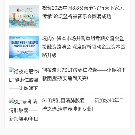
祝贺2025中国8.8父亲节“孝行天下家风
传承”论坛暨祈福音乐会圆满成功
境内外资本市场并购重组专题交流会暨
投融资路演会 深度解析驱动企业资本战
略升级
彻夜难眠?SLT酸枣仁胶囊——让你躺下
就困,整夜安睡到天亮!
SLT虎乳菌清肺胶囊——新加坡40年口
碑之选,清肺养肺更专业!