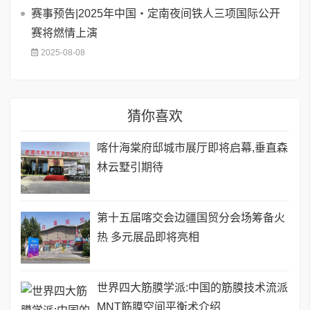
赛事预告|2025年中国・定南夜间铁人三项国际公开
赛将燃情上演
2025-08-08
猜你喜欢
喀什海棠府邸城市展厅即将启幕,垂直森
林云墅引期待
第十五届喀交会边疆国贸分会场筹备火
热 多元展品即将亮相
世界四大筋膜学派:中国的筋膜技术流派
MNT筋膜空间平衡术介绍