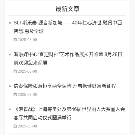
最新文章
SLT斯乐泰·源自新加坡——40年仁心济世,融贯中西
智慧,惠及全球
2025-08-09
浙融媒中心“喜迎财神”艺术作品展拉开帷幕,8月28日
前欢迎您来观展
2025-08-08
信泰保险如意恒享两全保险,开启稳健财富新征程
2025-08-08
《麻雀战》上海筹备处及第46届世界丽人大赛丽人会
客厅共同启动仪式圆满举行
2025-08-08