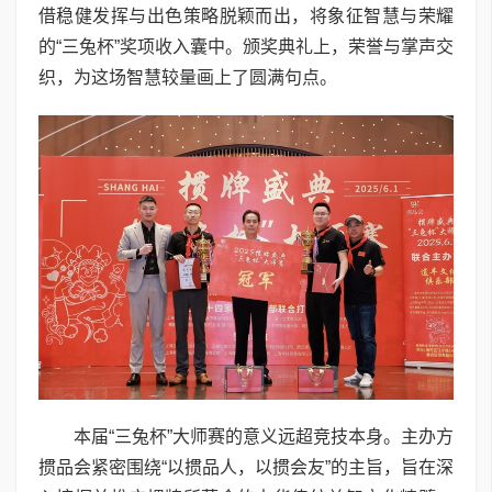
借稳健发挥与出色策略脱颖而出，将象征智慧与荣耀
的“三兔杯”奖项收入囊中。颁奖典礼上，荣誉与掌声交
织，为这场智慧较量画上了圆满句点。
本届“三兔杯”大师赛的意义远超竞技本身。主办方
掼品会紧密围绕“以掼品人，以掼会友”的主旨，旨在深