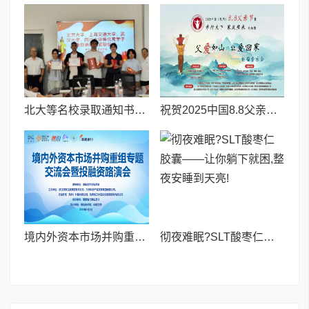
北大等名校录取通知书送达仪式在喀什市特区实验学校暖心举行
祝贺2025中国8.8父亲节“孝行天下家风传承”论坛暨祈福音乐会圆满成功
境内外资本市场并购重组专题交流会暨投融资路演会 深度解析驱动企业资本战略升级
彻夜难眠?SLT酸枣仁胶囊——让你躺下就困,整夜安睡到天亮!