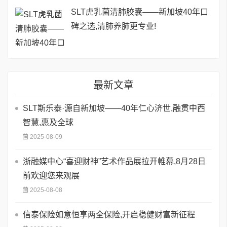
SLT虎乳菌清肺胶囊——新加坡40年口
碑之选,清肺养肺更专业!
最新文章
SLT斯乐泰·源自新加坡——40年仁心济世,融贯中西
智慧,惠及全球
2025-08-09
浙融媒中心“喜迎财神”艺术作品展拉开帷幕,8月28日
前欢迎您来观展
2025-08-08
信泰保险如意恒享两全保险,开启稳健财富新征程