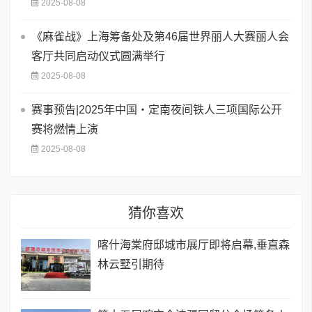
2025-08-08
《麻雀战》上海筹备处及第46届世界丽人大赛丽人会
客厅共同启动仪式圆满举行
2025-08-08
赛事预告|2025年中国・定南夜间铁人三项国际公开
赛将燃情上演
2025-08-08
猜你喜欢
喀什海棠府邸城市展厅即将启幕,垂直森
林云墅引期待