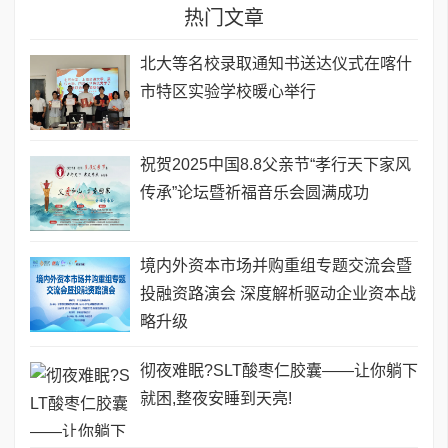
热门文章
北大等名校录取通知书送达仪式在喀什
市特区实验学校暖心举行
祝贺2025中国8.8父亲节“孝行天下家风
传承”论坛暨祈福音乐会圆满成功
境内外资本市场并购重组专题交流会暨
投融资路演会 深度解析驱动企业资本战
略升级
彻夜难眠?SLT酸枣仁胶囊——让你躺下
就困,整夜安睡到天亮!