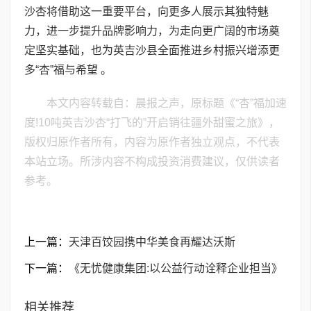
沙杏将借助这一重要平台，向更多人展示其独特魅
力，进一步提升品牌影响力，为走向更广阔的市场奠
定坚实基础，也为英吉沙县全面推进乡村振兴增添更
多“杏”福与希望 。
本文内容转载自：晨报之声，原标题《“杏”福加速
度!10吨英吉沙杏“打飞的”开启销往疆外甜蜜之旅》，
版权归原作者所有，内容为原作者独立观点，不代表
本站立场。所涉内容不构成投资消费建议，仅供读者
参考。
上一篇：
天津百饺园携中华美食再耀达沃斯
下一篇：
《无忧健康集团:以公益行动诠释企业担当》
相关推荐