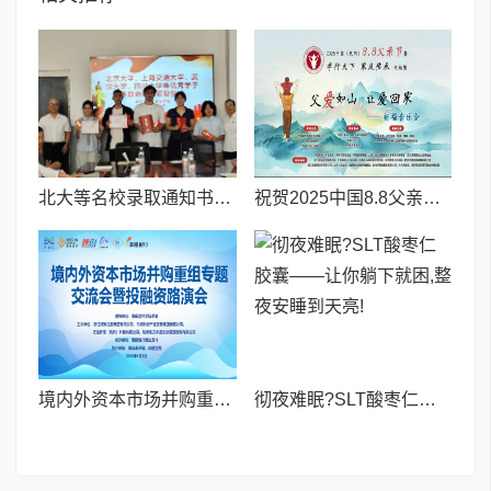
北大等名校录取通知书送达仪式在喀什市特区实验学校暖心举行
祝贺2025中国8.8父亲节“孝行天下家风传承”论坛暨祈福音乐会圆满成功
境内外资本市场并购重组专题交流会暨投融资路演会 深度解析驱动企业资本战略升级
彻夜难眠?SLT酸枣仁胶囊——让你躺下就困,整夜安睡到天亮!