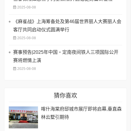
2025-08-08
《麻雀战》上海筹备处及第46届世界丽人大赛丽人会
客厅共同启动仪式圆满举行
2025-08-08
赛事预告|2025年中国・定南夜间铁人三项国际公开
赛将燃情上演
2025-08-08
猜你喜欢
喀什海棠府邸城市展厅即将启幕,垂直森
林云墅引期待