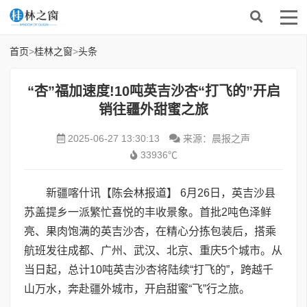
首页
>
桂林之窗
>
头条
“杏”福加速度!10吨英吉沙杏“打飞的”开启
销往疆外甜蜜之旅
2025-06-27 13:30:13
来源：晨报之声
33936℃
新疆喀什讯【陈会林报道】 6月26日，英吉沙县
苏盖提乡一派繁忙喜悦的丰收景象。首批2吨色泽鲜
亮、果肉饱满的英吉沙杏，在精心分拣包装后，搭乘
航班发往成都、广州、武汉、北京、重庆5个城市。从
当日起，总计10吨英吉沙杏将陆续“打飞的”，跨越千
山万水，奔赴疆外城市，开启甜蜜“飞”行之旅。