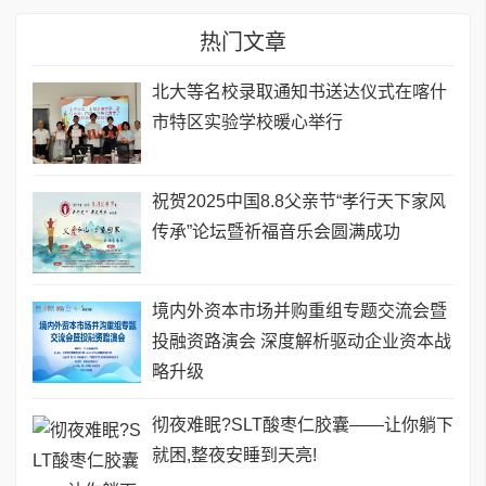
热门文章
北大等名校录取通知书送达仪式在喀什
市特区实验学校暖心举行
祝贺2025中国8.8父亲节“孝行天下家风
传承”论坛暨祈福音乐会圆满成功
境内外资本市场并购重组专题交流会暨
投融资路演会 深度解析驱动企业资本战
略升级
彻夜难眠?SLT酸枣仁胶囊——让你躺下
就困,整夜安睡到天亮!