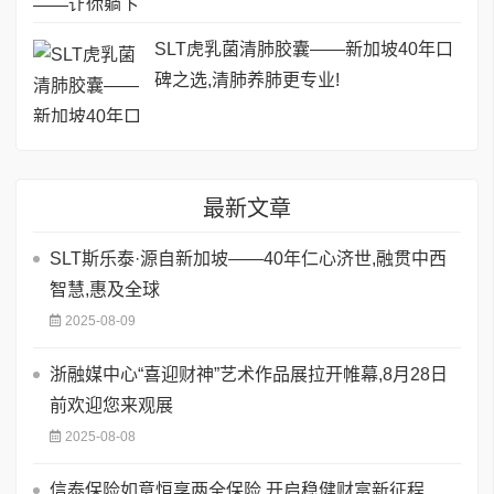
SLT虎乳菌清肺胶囊——新加坡40年口
碑之选,清肺养肺更专业!
最新文章
SLT斯乐泰·源自新加坡——40年仁心济世,融贯中西
智慧,惠及全球
2025-08-09
浙融媒中心“喜迎财神”艺术作品展拉开帷幕,8月28日
前欢迎您来观展
2025-08-08
信泰保险如意恒享两全保险,开启稳健财富新征程