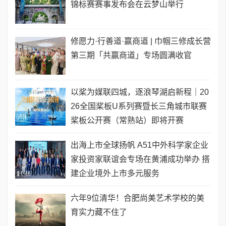
锦标赛赛事发布会在云梦山举行
修愿力·行善道·赢商道 | 巾帼三修成长营
第三期「共赢商道」专场圆满收官
以桨为媒联四城，逐浪琴湖启新程｜20
26全国桨板U系列赛暨长三角城市联赛
桨板公开赛（常熟站）即将开赛
出海上市全球扬帆 A51中外科学家企业
家投资家联谊会专场在黄浦成功举办 搭
建企业境外上市多元服务
六年9位清华！合肥尚美艺术学校的美
育实力藏不住了