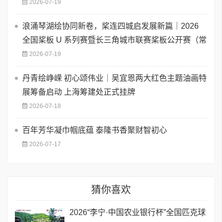
2026-07-19
浪涌琴湖绘协同新卷，桨连四城启发展新篇｜2026
全国桨板 U 系列赛暨长三角城市联赛桨板公开赛（常
2026-07-19
丹青绘峥嵘 初心颂伟业｜吴宜恩两大红色主题油画特
展筹备启动 上海筹建处正式挂牌
2026-07-18
百年芳华凝巾帼底蕴 泰隆书香聚财智初心
2026-07-17
猜你喜欢
2026“李宁·中国农业银行杯”全国匹克球