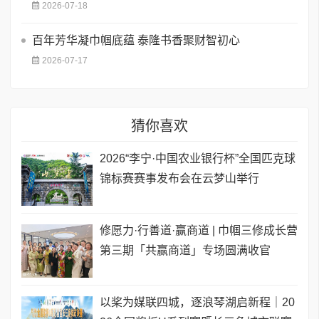
2026-07-18
百年芳华凝巾帼底蕴 泰隆书香聚财智初心
2026-07-17
猜你喜欢
2026“李宁·中国农业银行杯”全国匹克球
锦标赛赛事发布会在云梦山举行
修愿力·行善道·赢商道 | 巾帼三修成长营
第三期「共赢商道」专场圆满收官
以桨为媒联四城，逐浪琴湖启新程｜20