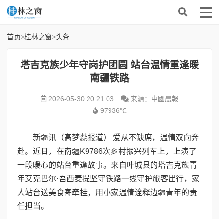
首页
>
桂林之窗
>
头条
塔吉克族少年守岗护团圆 站台温情重逢暖
南疆铁路
2026-05-30 20:21:03
来源：中國晨報
97936℃
新疆讯（高梦蕊报道） 爱从不缺席，温情双向奔
赴。近日，在南疆K9786次乡村振兴列车上，上演了
一段暖心的站台重逢故事。来自叶城县的塔吉克族青
年艾克巴尔·吾西麦提坚守铁路一线守护旅客出行，家
人站台送美食寄牵挂，用小家温情诠释边疆青年的责
任担当。