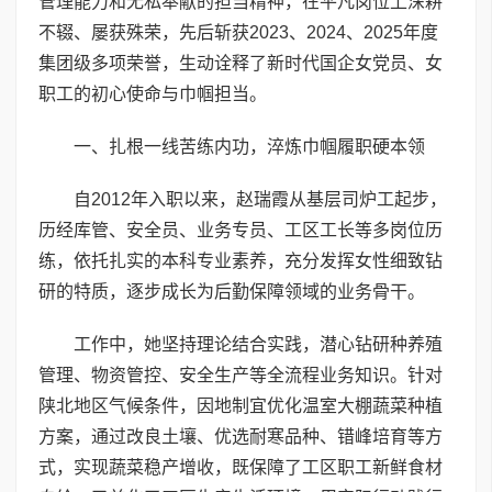
管理能力和无私奉献的担当精神，在平凡岗位上深耕
不辍、屡获殊荣，先后斩获2023、2024、2025年度
集团级多项荣誉，生动诠释了新时代国企女党员、女
职工的初心使命与巾帼担当。
一、扎根一线苦练内功，淬炼巾帼履职硬本领
自2012年入职以来，赵瑞霞从基层司炉工起步，
历经库管、安全员、业务专员、工区工长等多岗位历
练，依托扎实的本科专业素养，充分发挥女性细致钻
研的特质，逐步成长为后勤保障领域的业务骨干。
工作中，她坚持理论结合实践，潜心钻研种养殖
管理、物资管控、安全生产等全流程业务知识。针对
陕北地区气候条件，因地制宜优化温室大棚蔬菜种植
方案，通过改良土壤、优选耐寒品种、错峰培育等方
式，实现蔬菜稳产增收，既保障了工区职工新鲜食材