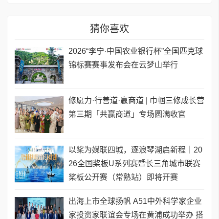
猜你喜欢
2026“李宁·中国农业银行杯”全国匹克球
锦标赛赛事发布会在云梦山举行
修愿力·行善道·赢商道 | 巾帼三修成长营
第三期「共赢商道」专场圆满收官
以桨为媒联四城，逐浪琴湖启新程｜20
26全国桨板U系列赛暨长三角城市联赛
桨板公开赛（常熟站）即将开赛
出海上市全球扬帆 A51中外科学家企业
家投资家联谊会专场在黄浦成功举办 搭