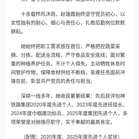
十余载栉风沐雨，赵瑞霞始终坚守党员初心，以
女性独有的耐心、细心与责任心，扎根后勤岗位默默
耕耘。
她始终把职工需求放在首位，严格把控蔬菜采
摘、分拣、配送全流程，严守食品安全底线；面对繁
重的种植养护任务，不计个人得失，主动牺牲休息时
间管护作物，保障食材供给不断档，急难任务面前冲
锋在前，彰显共产党员的责任与担当。
深耕一线多年，她收获累累硕果：先后获评包神
铁路集团2020年度先进个人、2023年度先进班组长、
2024年度巾帼建功标兵、2025年度集团先进个人，多
项荣誉是对她恪尽职守、实干奉献的最高肯定。
（配图：2020年度、2025年度先进个人奖状）