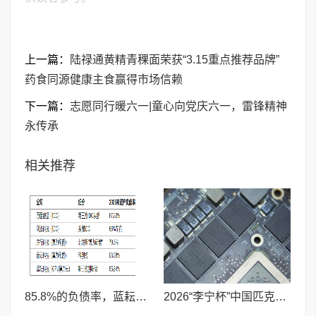
上一篇：
陆禄通黄精青稞面荣获“3.15重点推荐品牌”
药食同源健康主食赢得市场信赖
下一篇：
志愿同行暖六一|童心向党庆六一，雷锋精神
永传承
相关推荐
85.8%的负债率，蓝耘科技"小巨人"复核明年恐摘帽
2026“李宁杯”中国匹克球巡回赛青少年赛-河南鹤壁站圆满落幕