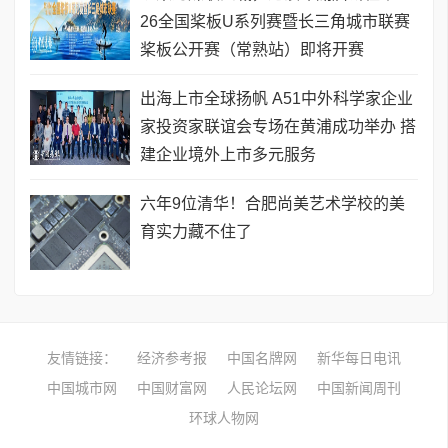
26全国桨板U系列赛暨长三角城市联赛
桨板公开赛（常熟站）即将开赛
出海上市全球扬帆 A51中外科学家企业
家投资家联谊会专场在黄浦成功举办 搭
建企业境外上市多元服务
六年9位清华！合肥尚美艺术学校的美
育实力藏不住了
友情链接：
经济参考报
中国名牌网
新华每日电讯
中国城市网
中国财富网
人民论坛网
中国新闻周刊
环球人物网