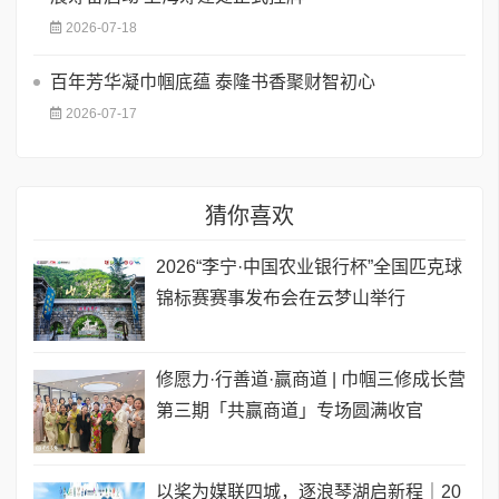
2026-07-18
百年芳华凝巾帼底蕴 泰隆书香聚财智初心
2026-07-17
猜你喜欢
2026“李宁·中国农业银行杯”全国匹克球
锦标赛赛事发布会在云梦山举行
修愿力·行善道·赢商道 | 巾帼三修成长营
第三期「共赢商道」专场圆满收官
以桨为媒联四城，逐浪琴湖启新程｜20