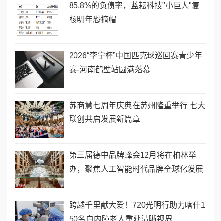
85.8%的负债率，蓝耘科技"小巨人"复
核明年恐摘帽
2026“李宁杯”中国匹克球巡回赛青少年
赛-河南鹤壁站圆满落幕
苏商慧七周年庆典在苏州隆重举行 七大
联创共启发展新篇章
第三届德中品牌峰会12月将在柏林举
办，聚焦人工智能时代品牌全球化发展
跨越千里献大爱！720光明行助力喀什1
50名白内障老人重获清晰视界