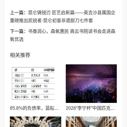
上一篇：
昆仑铸锐刃 匠艺启新篇——英吉沙县属国企
重磅推出凯锐者·昆仑初鉴非遗厨刀七件套
下一篇：
书香润心，森氧惠民 高云书院读书会走进森
氧优选
相关推荐
85.8%的负债率，蓝耘科技"小巨人"复核明年恐摘帽
2026“李宁杯”中国匹克球巡回赛青少年赛-河南鹤壁站圆满落幕