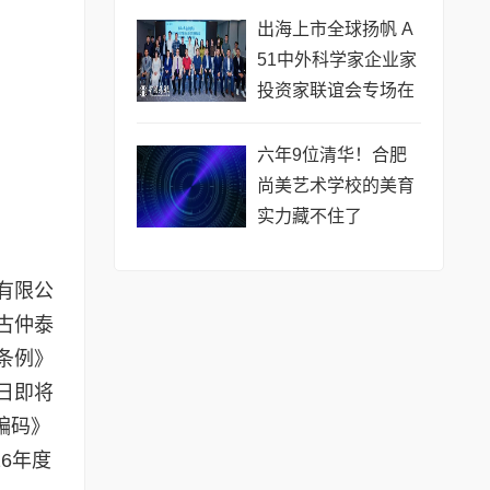
公开赛（常熟站）即
出海上市全球扬帆 A
将开赛
51中外科学家企业家
投资家联谊会专场在
黄浦成功举办 搭建企
业境外上市多元服务
六年9位清华！合肥
尚美艺术学校的美育
实力藏不住了
有限公
古仲泰
条例》
日即将
编码》
6年度