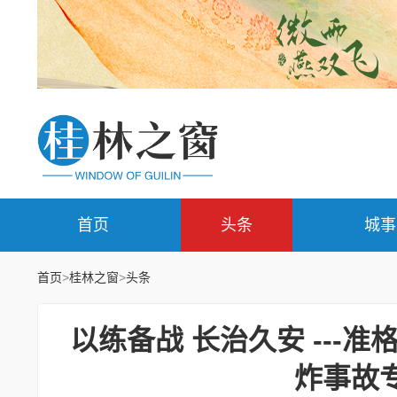
首页
头条
城事
首页
>
桂林之窗
>
头条
以练备战 长治久安 ---
炸事故