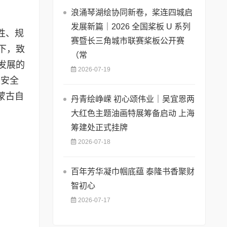
浪涌琴湖绘协同新卷，桨连四城启
发展新篇｜2026 全国桨板 U 系列
性、规
赛暨长三角城市联赛桨板公开赛
下，致
（常
发展的
2026-07-19
家安全
蒙古自
丹青绘峥嵘 初心颂伟业｜吴宜恩两
大红色主题油画特展筹备启动 上海
筹建处正式挂牌
2026-07-18
百年芳华凝巾帼底蕴 泰隆书香聚财
智初心
2026-07-17