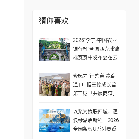
猜你喜欢
2026“李宁·中国农业
银行杯”全国匹克球锦
标赛赛事发布会在云
梦山举行
修愿力·行善道·赢商
道 | 巾帼三修成长营
第三期「共赢商道」
专场圆满收官
以桨为媒联四城，逐
浪琴湖启新程｜2026
全国桨板U系列赛暨
长三角城市联赛桨板