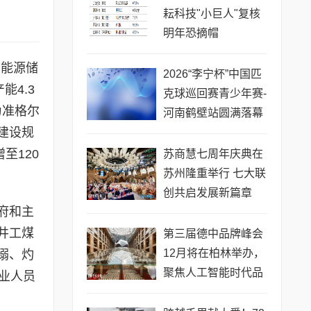
耘科技"小巨人"复核
明年恐摘帽
了能源储
2026“李宁杯”中国匹
4.3
克球巡回赛青少年赛-
为准格尔
河南鹤壁站圆满落幕
建设规
至120
苏商慧七周年庆典在
苏州隆重举行 七大联
创共启发展新篇章
府和主
井工煤
第三届德中品牌峰会
12月将在柏林举办，
溺、灼
聚焦人工智能时代品
业人员
牌全球化发展