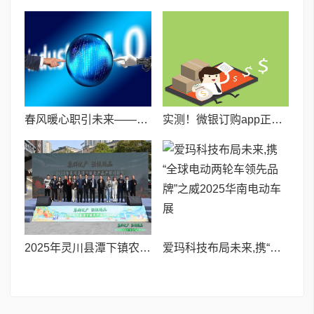
春风暖心职引未来——桂林客世界招聘会 3月7日暖心启幕
实测！微银订购app正规吗
2025年灵川县潭下镇农产品产销对接会圆满落幕
爱玛科技布局未来,携“全球电动两轮车领先品牌”之威2025华南电动车展