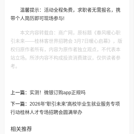
温馨提示：活动全程免费，求职者无需报名，携
带个人简历即可现场参与!
本文内容转载自：商广网，原标题《春风暖心职
引未来——桂林客世界招聘会 3月7日暖心启幕》，版
权归原作者所有，内容为原作者独立观点，不代表本
站立场。所涉内容不构成投资消费建议，仅供读者参
考。
上一篇：
实测！微银订购app正规吗
下一篇：
2026年“职引未来”高校毕业生就业服务专项
行动桂林人才专场招聘会圆满举办
相关推荐