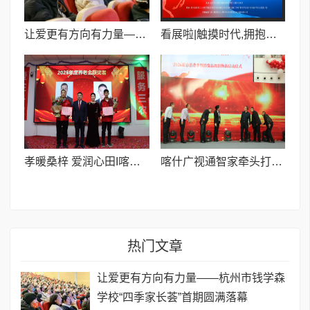
让爱更有方向有力量——杭州市钱学森学校“四季家长荟”首期圆满落幕
看展啦|触摸时代,拥抱生活,创造美好
孝暖桑梓 爱润心田I喀什世平农业集团为优秀员工父母发放月度养老金
喀什广视通智家牵头打造 60 天​“暖冬迎新 乐享喀什”家电家居消费品焕新盛宴
热门文章
让爱更有方向有力量——杭州市钱学森
学校“四季家长荟”首期圆满落幕