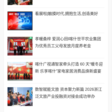
看展啦|触摸时代,拥抱生活,创造美好
孝暖桑梓 爱润心田I喀什世平农业集团
为优秀员工父母发放月度养老金
喀什广视通智家牵头打造 60 天​“暖冬迎
新 乐享喀什”家电家居消费品焕新盛宴
数智赋能文旅 资本聚力新篇 2026浙江
泛文旅产业投融资对接会成功举办