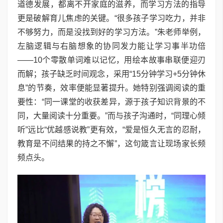
道德发展，都离不开家庭的滋养，而学习方法的指导
更是破解育儿焦虑的关键。“很多孩子学习吃力，并非
不够努力，而是没找到好的学习方法。”朱老师举例，
左脑逻辑与右脑想象的协同发力能让学习事半功倍
——10个零散单词难以记忆，用绘本故事串联便迎刃
而解；孩子缺乏时间观念，采用“15分钟学习+5分钟休
息”的节奏，效率便能显著提升。她特别强调阅读的重
要性：“同一课堂的收获差异，源于孩子知识背景的不
同，大量阅读十分重要。”而与孩子沟通时，“同理心倾
听”远比“优越感说教”更有效，“爱是恒久无言的忍耐，
教育是不问结果的持之不懈”，这句箴言让现场家长频
频点头。