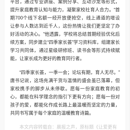
平台，通过专业讲座、案例分享、互动沙龙等形式，
提升家庭教育认知与能力，凝聚家校社育人合力。“首
期700个线下名额一经开放便抢空，线上通道的增设
让参与人数达到近千人，这份热情让我们更坚定了办
好活动的决心。”他透露，学校将总结首期经验优化后
续方案，同步建立“四季家长荟”学习资料库，组建家长
学习共同体，通过星级研修班、读书会等形式持续赋
能，让家长成为更好的教育同行者。
“四季家长荟，一季一会；论坛有期，育人无尽。”
唐书记说，这场充满干货与温情的盛会虽已落幕，但
家校携手的脚步从未停歇。愿每一份家庭教育的初
心，都能在科学理念的指引下更有方向；愿每一份对
孩子的爱，都能化作成长路上最温暖而坚定的力量，
共同书写属于每个家庭的温暖教育诗篇。
本文内容转载自：晨报之声，原标题《让爱更有