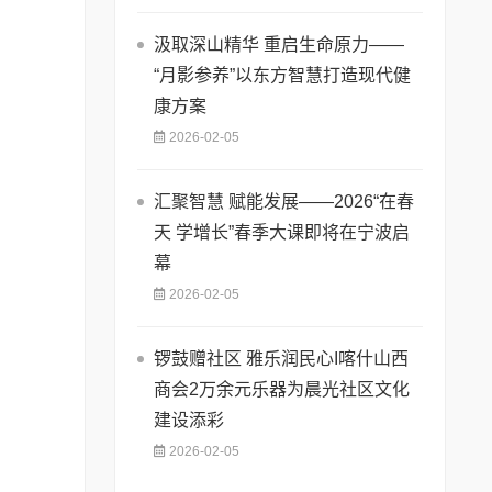
汲取深山精华 重启生命原力——
“月影参养”以东方智慧打造现代健
康方案
2026-02-05
汇聚智慧 赋能发展——2026“在春
天 学增长”春季大课即将在宁波启
幕
2026-02-05
锣鼓赠社区 雅乐润民心I喀什山西
商会2万余元乐器为晨光社区文化
建设添彩
2026-02-05