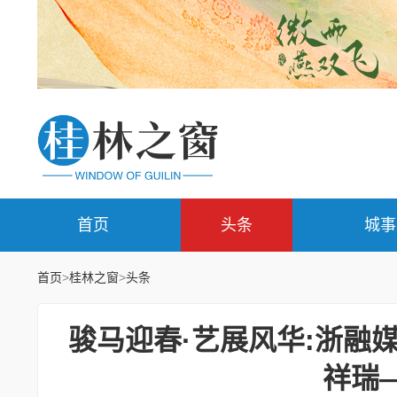
首页
头条
城事
首页
>
桂林之窗
>
头条
骏马迎春·艺展风华:浙融
祥瑞