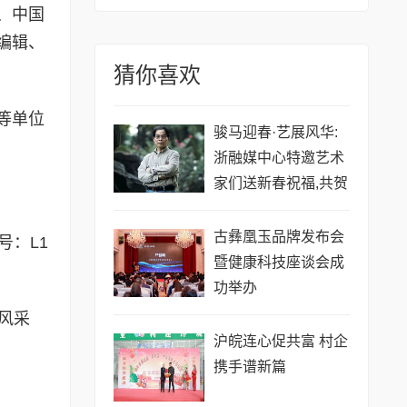
、中国
编辑、
猜你喜欢
等单位
骏马迎春·艺展风华:
浙融媒中心特邀艺术
家们送新春祝福,共贺
马年祥瑞——刘文清
老师
古彝凰玉品牌发布会
号：L1
暨健康科技座谈会成
功举办
集风采
沪皖连心促共富 村企
携手谱新篇