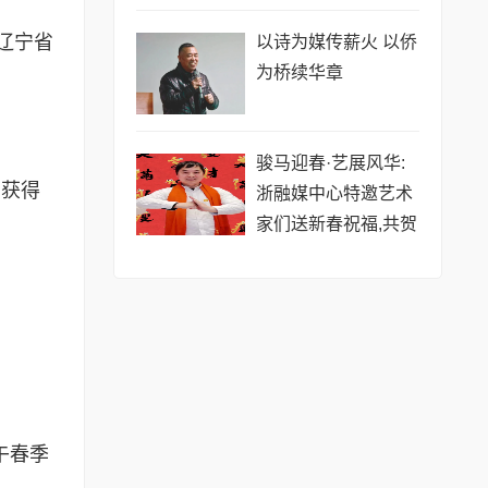
辽宁省
以诗为媒传薪火 以侨
为桥续华章
骏马迎春·艺展风华:
中获得
浙融媒中心特邀艺术
家们送新春祝福,共贺
马年祥瑞——夏有良
老师
午春季