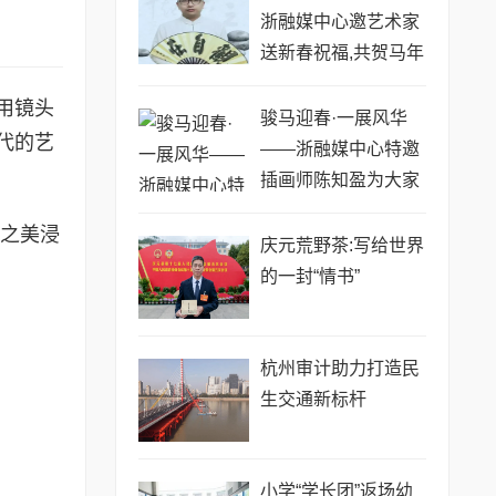
浙融媒中心邀艺术家
送新春祝福,共贺马年
祥瑞——贾超然老师
用镜头
骏马迎春·一展风华
代的艺
——浙融媒中心特邀
插画师陈知盈为大家
送新春祝福,共贺马年
术之美浸
祥瑞
庆元荒野茶:写给世界
的一封“情书”
​杭州审计助力打造民
生交通新标杆
小学“学长团”返场幼