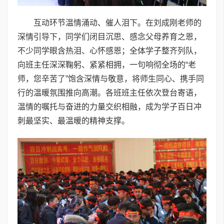
互动环节温情涌动、催人泪下。在刘成刚老师的
深情引导下，同学们闭目沉思、感念父母养育之恩，
不少同学眼含热泪、心怀感恩；全体学子整齐列队，
向班主任深深鞠躬、紧紧相拥，一句响彻全场的“老
师，您辛苦了”饱含深情与敬意，将师生同心、携手同
行的温暖氛围推向高潮。各班班主任依次登台寄语，
温情的嘱托与奋进的力量交织相融，成为学子百日冲
刺最坚实、最温暖的精神支撑。