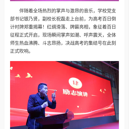
伴随着全场热烈的掌声与激昂的音乐，学校党支
部书记银乃贤，副校长祝磊走上台前，为高考百日倒
计时牌郑重揭幕！红绸滑落、牌匾亮相，象征着百日
征程正式开启，现场瞬间掌声如潮、呼声震天，全体
师生热血沸腾、斗志昂扬，决战高考的集结号在此刻
正式吹响。