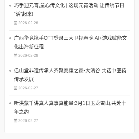
巧手迎元宵,童心传文化 | 这场元宵活动,让传统节日
“活”起来!
2026-02-28
广西华竞携手OTT登录三大卫视春晚,AI+游戏赋能文
化出海新征程
2026-02-28
侣山堂非遗传承人齐聚泰康之家•大清谷 共话中医药
传承发展
2026-02-27
听洪紫千讲真人真事真能量:3月1日玉龙雪山,共赴十
年之约
2026-02-27