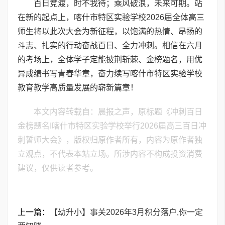
百日竞渡，时不我待；乘风破浪，未来可期。站
在新的起点上，喀什市特区实验学校2026届全体高三
师生将以此次大会为新征程，以饱满的热情、昂扬的
斗志、扎实的行动奋战百日、全力冲刺。相信在六月
的考场上，全体学子定能披荆斩棘、金榜题名，用优
异成绩书写青春华章，奋力续写喀什市特区实验学校
教育教学高质量发展的崭新篇章！
本文内容转载自：晨报之声，原标题《​冲刺百日
金榜题名I喀什市特区实验学校举行2026届高三百日冲
刺誓师大会》，版权归原作者所有，内容为原作者独
立观点，不代表本站立场。所涉内容不构成投资消费
建议，仅供读者参考。
上一篇：
【幼升小】事关2026年3月积分落户,你一定