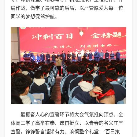
肩作战，做学子最可靠的后盾，以严管厚爱为每一位
同学的梦想保驾护航。
最振奋人心的宣誓环节将大会气氛推向顶点。全
体高三学子高举右拳、昂首挺立，以青春的名义庄严
宣誓，铮铮誓言铿锵有力、响彻整个礼堂：“百日策