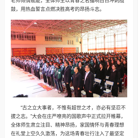
老师倾情赋能，全体师生以青春之名擂响百日冲刺战
鼓，用热血誓言点燃决胜高考的昂扬斗志。
“古之立大事者，不惟有超世之才，亦必有坚忍不
拔之志。”大会在庄严嘹亮的国歌声中正式拉开帷幕，
全体师生肃立注目、精神昂扬，家国情怀与青春理想
在礼堂上空久久激荡，为这场青春壮行注入了最坚定