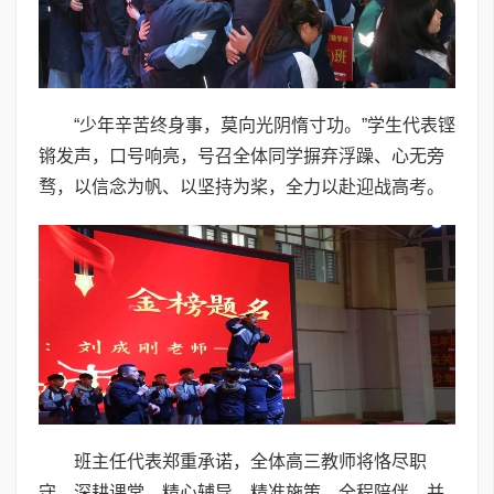
“少年辛苦终身事，莫向光阴惰寸功。”学生代表铿
锵发声，口号响亮，号召全体同学摒弃浮躁、心无旁
骛，以信念为帆、以坚持为桨，全力以赴迎战高考。
班主任代表郑重承诺，全体高三教师将恪尽职
守、深耕课堂、精心辅导、精准施策，全程陪伴、并