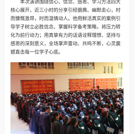
本次演讲围绕信心、信念、感恩、学习方法四大
核心展开，近三小时的分享引经据典、幽默走心，时
而慷慨激昂，时而温情动人。他用鲜活真实的案例引
导学子树立必胜信念、掌握科学备考策略，将压力转
化为前行动力；用真挚有力的话语诠释理想、坚持与
感恩的深刻意义，全场掌声雷动、共鸣不断，心灵震
撼直击每一位学子心底。