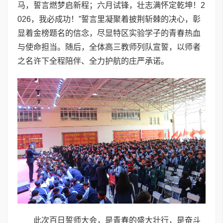
马，誓言燃梦启新程；六月试锋，壮志满怀定乾坤！2
026，我必成功！”誓言里凝聚着披荆斩棘的决心，彰
显着金榜题名的信念，尽显特区实验学子的青春热血
与使命担当。随后，全体高三教师列队宣誓，以师者
之名许下全程陪伴、全力护航的庄严承诺。
此次百日誓师大会，是青春的盛大壮行，是奋斗