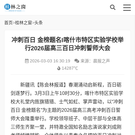
首页
>
桂林之窗
>
头条
​冲刺百日 金榜题名I喀什市特区实验学校举
行2026届高三百日冲刺誓师大会
2026-03-03 16:30:19
来源：晨报之声
14287℃
新疆讯【陈会林报道】春潮涌动启新程，百日砺
剑逐梦行。3月3日上午10时30分，喀什市特区实验学
校大礼堂内旌旗猎猎、士气如虹、掌声雷动，以“冲刺
百日 金榜题名”为主题的2026届高三高考冲刺百日誓
师大会隆重举行。学校领导班子、中层干部与全体高
三师生齐聚一堂，并特邀全国知名励志演说家刘成刚