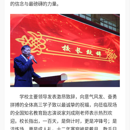
的信念与最磅礴的力量。
学校主要领导发表激昂致辞，向意气风发、奋勇
拼搏的全体高三学子致以最诚挚的祝福，向莅临现场
的全国知名教育励志演说家刘成刚老师表示热烈欢
迎。校长指出，一百天，是倒计时，更是冲锋号；是
淬炼场，更是成人礼。十二年寒窗披星戴月，数千日