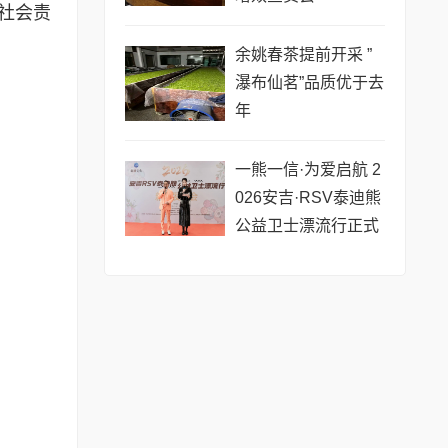
社会责
余姚春茶提前开采 ”
瀑布仙茗”品质优于去
年
一熊一信·为爱启航 2
026安吉·RSV泰迪熊
公益卫士漂流行正式
启动