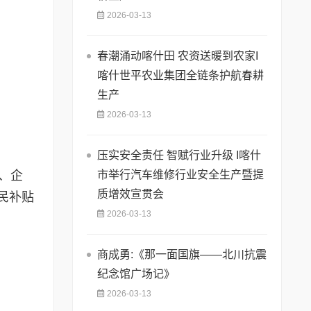
2026-03-13
春潮涌动喀什田 农资送暖到农家I
喀什世平农业集团全链条护航春耕
生产
2026-03-13
压实安全责任 智赋行业升级 I喀什
市举行汽车维修行业安全生产暨提
、企
质增效宣贯会
民补贴
2026-03-13
商成勇:《那一面国旗——北川抗震
纪念馆广场记》
2026-03-13