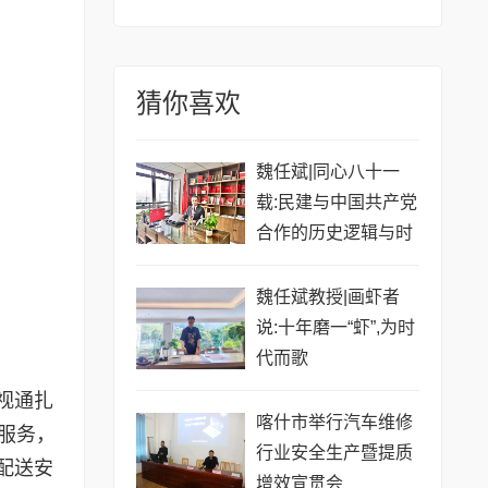
猜你喜欢
魏任斌|同心八十一
载:民建与中国共产党
合作的历史逻辑与时
代新命
魏任斌教授|画虾者
说:十年磨一“虾”,为时
代而歌
视通扎
喀什市举行汽车维修
服务，
行业安全生产暨提质
配送安
增效宣贯会