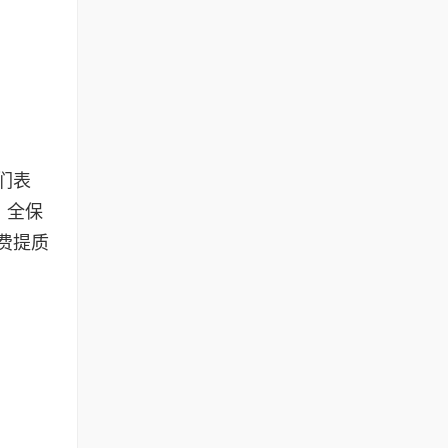
们表
、全保
费提质