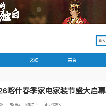
文旅
美食
2026喀什春季家电家装节盛大启幕
25
来源：晨报之声
37928℃