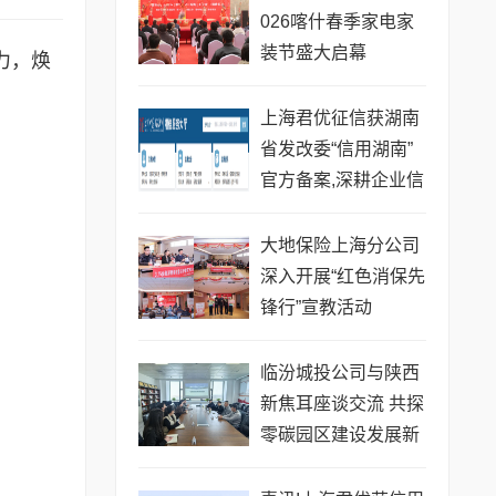
026喀什春季家电家
装节盛大启幕
力，焕
上海君优征信获湖南
省发改委“信用湖南”
官方备案,深耕企业信
用服务赋能湘企发展
大地保险上海分公司
深入开展“红色消保先
锋行”宣教活动
临汾城投公司与陕西
新焦耳座谈交流 共探
零碳园区建设发展新
路径