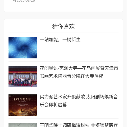
2026-03-26
猜你喜欢
一站加能，一树新生
花间墨语·艺润大寺—花鸟画展暨天津市
书画艺术院西青分院在大寺落成
实力派艺术家齐聚献歌 太阳剧场焕新音
乐会即将启幕
王明华院士调研梅清科技 共探智慧医疗