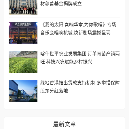
材慈善基金揭牌成立
《我的太阳,奏响华章,为你歌唱》专场
音乐会唱响杭城,焕新剧场震撼呈现
喀什世平农业发展集团I订单育苗产销两
旺 科技兴农赋能乡村振兴
绿地香港推出贷款支持机制 多举措保障
股东分红落地
最新文章