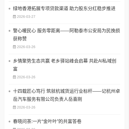
绿地香港拓展专项贷款渠道 助力股东分红稳步推进
2026-03-27
​警心暖民心 服务零距离——阿勒泰市公安局为民挽损
获称赞
2026-03-26
乡情聚势生态共赢 老乡驿站峰会启幕 共赴AI私域创
富
2026-03-26
十四载匠心笃行 筑就杭城货运行业标杆——记杭州卓
岳汽车服务有限公司负责人岳喜刚
2026-03-26
春晓问茶:一片“金叶叶”的共富答卷