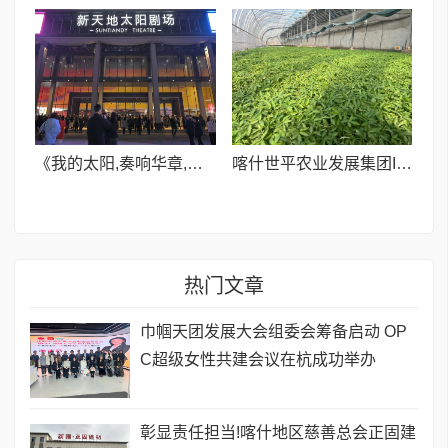
《我的太阳,奏响华章,为你歌唱》专场音乐会唱响杭城,焕新剧场震撼呈现
喀什世平农业发展集团I订单育苗产销两旺 科技兴农赋能乡村振兴
热门文章
巾帼天团发展大会组委会筹备启动 OP
C超级女性共建会议在杭成功举办
彰显责任担当!喀什地区慈善总会正固建