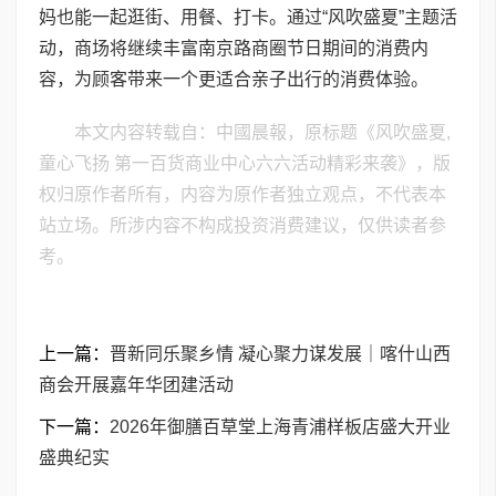
妈也能一起逛街、用餐、打卡。通过“风吹盛夏”主题活
动，商场将继续丰富南京路商圈节日期间的消费内
容，为顾客带来一个更适合亲子出行的消费体验。
本文内容转载自：中國晨報，原标题《风吹盛夏,
童心飞扬 第一百货商业中心六六活动精彩来袭》，版
权归原作者所有，内容为原作者独立观点，不代表本
站立场。所涉内容不构成投资消费建议，仅供读者参
考。
上一篇：
晋新同乐聚乡情 凝心聚力谋发展｜喀什山西
商会开展嘉年华团建活动
下一篇：
2026年御膳百草堂上海青浦样板店盛大开业
盛典纪实