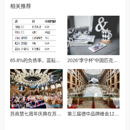
相关推荐
85.8%的负债率，蓝耘科技"小巨人"复核明年恐摘帽
2026“李宁杯”中国匹克球巡回赛青少年赛-河南鹤壁站圆满落幕
苏商慧七周年庆典在苏州隆重举行 七大联创共启发展新篇章
第三届德中品牌峰会12月将在柏林举办，聚焦人工智能时代品牌全球化发展