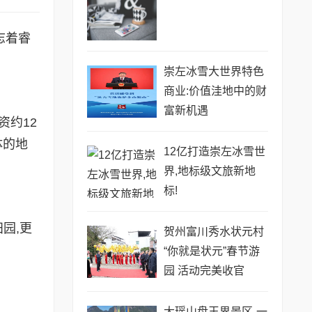
志着睿
崇左冰雪大世界特色
商业:价值洼地中的财
富新机遇
资约12
体的地
12亿打造崇左冰雪世
界,地标级文旅新地
标!
园,更
贺州富川秀水状元村
“你就是状元”春节游
园 活动完美收官
大瑶山盘王界景区-一