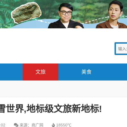
文旅
美食
雪世界,地标级文旅新地标!
:02
来源：商广网
18550℃