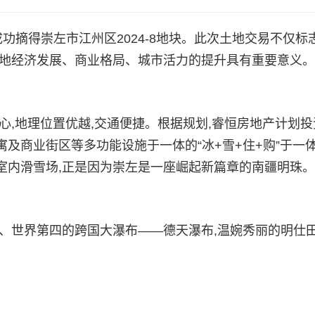
司成功摘得崇左市江州区2024-8地块。此次土地交易不仅标
当地经济发展、商业格局、城市活力的提升具有重要意义。
心,地理位置优越,交通便捷。根据规划,睿恒房地产计划投
及商业街区等多功能设施于一体的“冰+雪+住+购”于一
室内滑雪场,正是因为崇左是一座崛起新篇章的南疆明珠。
、世界第四的跨国大瀑布——德天瀑布,温婉秀丽的明仕田