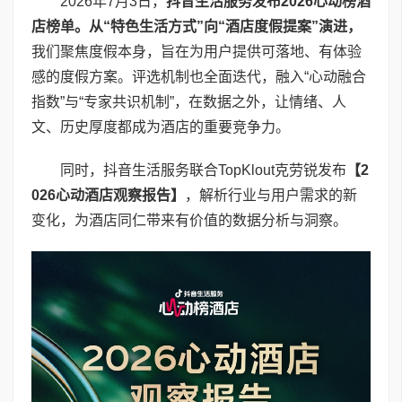
2026年7月3日，
抖音生活服务发布
2026
心动榜酒
店榜单。从
“
特色生活方式
”
向
“
酒店度假提案
”
演进，
我们聚焦度假本身，旨在为用户提供可落地、有体验
感的度假方案。评选机制也全面迭代，融入“心动融合
指数”与“专家共识机制”，在数据之外，让情绪、人
文、历史厚度都成为酒店的重要竞争力。
同时，抖音生活服务联合TopKlout克劳锐发布
【
2
026
心动酒店观察报告】
，解析行业与用户需求的新
变化，为酒店同仁带来有价值的数据分析与洞察。