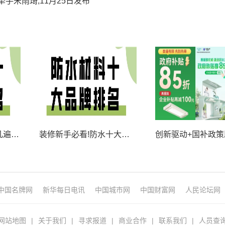
列牵手宋雨琦,11月25日发布
新房厨卫防水防水刷几遍才够?选防水涂料十大品牌靠谱吗?
装修新手必看!防水十大品牌,厨卫防水到底选哪个不漏水?
中国名牌网
新华每日电讯
中国城市网
中国财富网
人民论坛网
网站地图
|
关于我们
|
寻求报道
|
商业合作
|
联系我们
|
人员查