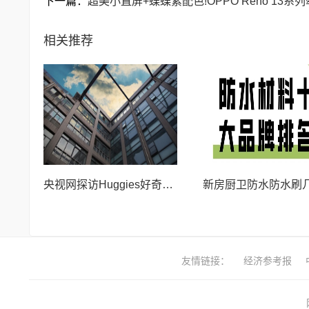
下一篇：
超美小直屏+蝶蝶紫配色!OPPO Reno 13系
相关推荐
央视网探访Huggies好奇工厂 透明追溯助推消费信任升级
友情链接：
经济参考报