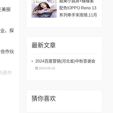
超美小直屏+蝶蝶紫
配色!OPPO Reno 13
在美丽
系列牵手宋雨琦,11月
25日发布
行业、探
最新文章
的合作伙
2024百度营销(河北省)中秋答谢会
2024-09-18
为原作
猜你喜欢