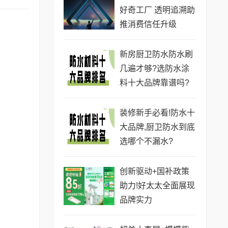
好奇工厂 透明追溯助
推消费信任升级
新房厨卫防水防水刷
几遍才够?选防水涂
料十大品牌靠谱吗?
装修新手必看!防水十
大品牌,厨卫防水到底
选哪个不漏水?
创新驱动+国补政策
助力!好太太全面展现
品牌实力