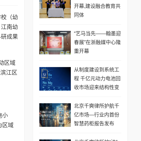
开幕,建设融合教育共
同体
学校（幼
月江南幼
“艺马当先——翰墨迎
科研成果
春展”在浙融媒中心隆
重开幕
动区域
从制度建设到系统工
邀滨江区
程 千亿元动力电池回
收市场迎来结构性变
革
北京千奭律所护航千
亿市场—行业内首份
施小
智慧药柜报告发布
为区域