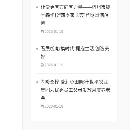
让爱更有方向有力量——杭州市钱
学森学校“四季家长荟”首期圆满落
幕
2026-01-19
看展啦|触摸时代,拥抱生活,创造美
好
2026-01-19
孝暖桑梓 爱润心田I喀什世平农业
集团为优秀员工父母发放月度养老
金
2026-01-18