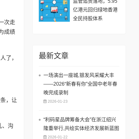
监管追责落地，5.95
亿港元回归绿地香港
全民持股体系
一次走
为成绩
最新文章
的人了，
一场演出一座城,银发风采耀大丰
——2026“新春有你”全国中老年春
晚完成录制
链条，让
2026-01-23
​“利码星品牌筹备大会”在浙江绍兴
乱、沟
隆重举行,共绘实体经济发展新蓝图
2026-01-22