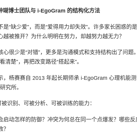
钟瑚博士团队与
i-EgoGram
的结构化方法
是“缺少爱”，而是“爱得用力却失效”。许多家长困惑的
心越被推开？为什么明明在努力，却越努力越无力？
核心很少是“对错”，更多是沟通模式和支持结构出了问题
看清楚”，再把改变路径“搭起来”。
赛自 2013 年起长期师承 i-EgoGram 心理机能
 研究所。
可被识别、可被分析、可被训练的能力：
会启动怎样的防御？冲突为何总在同一个点爆发？哪些反
救？