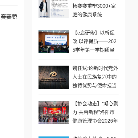
杨赛赛重塑3000+家
庭的健康系统
杨赛赛骄
。
【e启研修】以析促
改,以评提质——202
5学年第一学期质量
分析暨复习动员大会
魏任斌:论新时代党外
人士在民族复兴中的
独特优势与使命担当
【协会动态】“凝心聚
力 共启新程”洛阳市
健康管理协会2026年
会圆满落幕