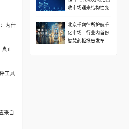
收市场迎来结构性变
革
北京千奭律所护航千
是：为什
亿市场—行业内首份
智慧药柜报告发布
。真正
测评工具
应来自