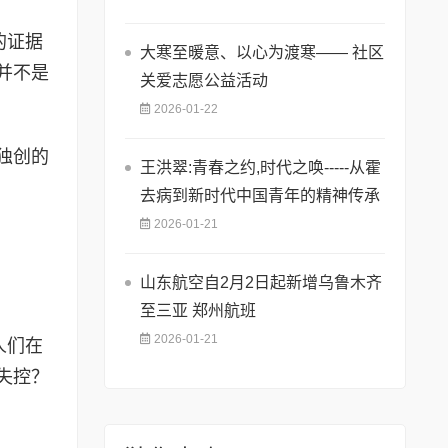
的证据
​大寒至暖意、以心为渡寒—— 社区
并不是
关爱志愿公益活动
2026-01-22
独创的
王洪翠:青春之约,时代之唤-----从霍
去病到新时代中国青年的精神传承
2026-01-21
山东航空自2月2日起新增乌鲁木齐
至三亚 郑州航班
2026-01-21
人们在
失控？