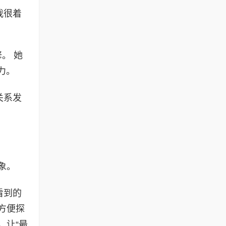
我很着
。 她
力。
关系发
象。
看到的
方便探
，让“最