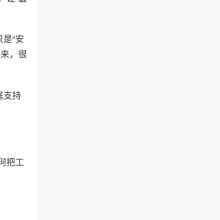
是“安
起来，很
庭支持
何把工