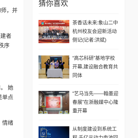
猜你喜欢
询师，并
茶香话未来:象山二中
杭州校友会迎新活动
搭建者
侧记(记者:洪斌)
秩序
“高芯科研”基地学校
开幕,建设融合教育共
同体
。 她
“艺马当先——翰墨迎
是单点
春展”在浙融媒中心隆
重开幕
、情绪
从制度建设到系统工
程 千亿元动力电池回