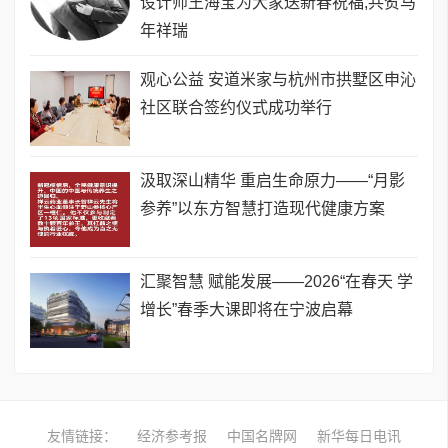
设计师王海宝为大家送新春祝福,共贺马
年祥瑞
观心公益 安道米家与杭州市拱墅区申沁
社区联合签约仪式成功举行
汲取深山精华 重启生命原力——“月影
参养”以东方智慧打造现代健康方案
汇聚智慧 赋能发展——2026“在春天 学
增长”春季大课即将在宁波启幕
友情链接：
经济参考报
中国名牌网
新华每日电讯