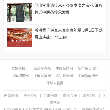
侣山堂非遗传承人齐聚泰康之家•大清谷
共话中医药传承发展
听洪紫千讲真人真事真能量:3月1日玉龙
雪山,共赴十年之约
友情链接：
经济参考报
中国名牌网
新华每日电讯
中国城市网
中国财富网
人民论坛网
中国新闻周刊
环球人物网
网站地图
|
关于我们
|
寻求报道
|
商业合作
|
联系我们
|
人
员查询
COPYRIGHT © 桂林之窗 RIGHTS RESERVED.
删稿反馈邮箱：