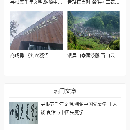
寻根五千年文明,溯源中国先夏学 十人谈:良渚与中国先夏学
春耕正当时 保供护三农 | 喀什世平农业(集团)全力护航春耕生产
商成勇:《九次凝望 ——致一位在北川烙下足迹的老人》
银屏山寮藏茶脉 百山云根润千年——吴懋修与举水荒野茶的文化根基
热门文章
寻根五千年文明,溯源中国先夏学 十人
谈:良渚与中国先夏学