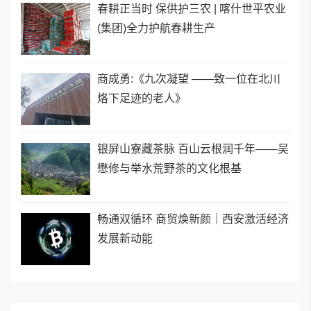
春耕正当时 保供护三农 | 喀什世平农业
(集团)全力护航春耕生产
商成勇:《九次凝望 ——致一位在北川
烙下足迹的老人》
银屏山寮藏茶脉 百山云根润千年——吴
懋修与举水荒野茶的文化根基
畅通双循环 商贸焕新颜｜西安激活经济
发展新动能