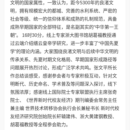
文明的国家属性，一致认为，距今5300年的良渚文
明，拥有规模宏大的都城、完善的水利系统、严密的
社会等级、统一的信仰体系和成熟的礼制规范，具备
成熟早期国家的全部特征，是名副其实的“中华第一王
朝”。 16时30分，线上专家浙大图书馆胡葛福教授通
过云端介绍缙云皇帝学研究，进一步丰富了“中国先夏
学”的理论内涵。大家围绕良渚文明与后续中华文明的
传承关系、先夏时期文化格局、早期国家形成路径等
问题展开热烈讨论，形成广泛学术共鸣。张文平所长
作总结谈感受，感谢参会者与专家积极互动，针对文
明断代、历史命名、学术普及等问题深入探讨，线下
氛围浓厚；感谢线上国际院士专家联盟执行主席张奇
院士、《世界新时代校友经济》期刊编委会常务主任
兼主编 世界技术转移协会执行会长兼秘书长 新时代校
友经济研究院创始院长轩辕建伟、浙大黄建钢教授、
胡葛福教授等全程参会助力。