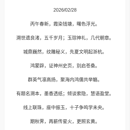
2026/02/28
丙午春新，霞染钱塘，曙色浮光。
溯世遗良渚，五千岁月；玉琮神礼，几代朝章。
城鼎巍然，纹雕秘义，先夏文明起浙杭。
鸿蒙辟，证神州史页，别启苍桑。
群英气凛高扬，聚海内鸿儒共举觞。
有题名溯本，墨香透纸；倾谈索隐，慧语盈堂。
线上联珠，座中振玉，十子争鸣学未央。
期秋霁，再薪传星火，更照玄黄。