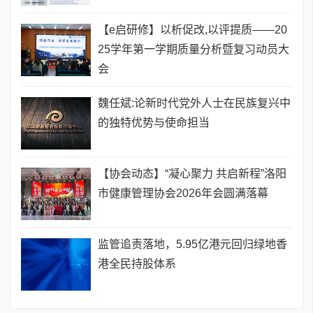
【e启研修】以析促改,以评提质——20
25学年第一学期质量分析暨复习动员大
会
魏任斌:论新时代党外人士在民族复兴中
的独特优势与使命担当
【协会动态】“凝心聚力 共启新程”洛阳
市健康管理协会2026年会圆满落幕
监管追责落地，5.95亿港元回归绿地香
港全民持股体系