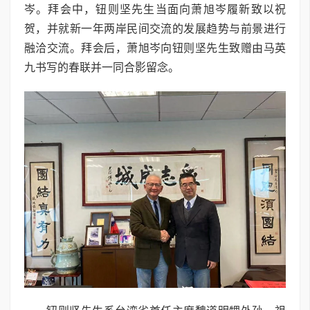
岑。拜会中，钮则坚先生当面向萧旭岑履新致以祝
贺，并就新一年两岸民间交流的发展趋势与前景进行
融洽交流。拜会后，萧旭岑向钮则坚先生致赠由马英
九书写的春联并一同合影留念。