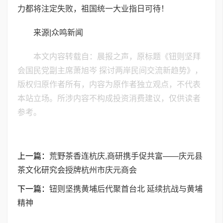
力都将注定失败，祖国统一大业指日可待！
来源|众鸣新闻
本文内容转载自：晨报之声，原标题《钮则坚拜
会国民党副主席萧旭岑 探讨两岸民间交流新趋势》，
版权归原作者所有，内容为原作者独立观点，不代表
本站立场。所涉内容不构成投资消费建议，仅供读者
参考。
上一篇：
荒野茶香连杭庆,商研携手促共富——庆元县
茶文化研究会授牌杭州市庆元商会
下一篇：
钮则坚携黄埔后代聚首台北 延续抗战与黄埔
精神