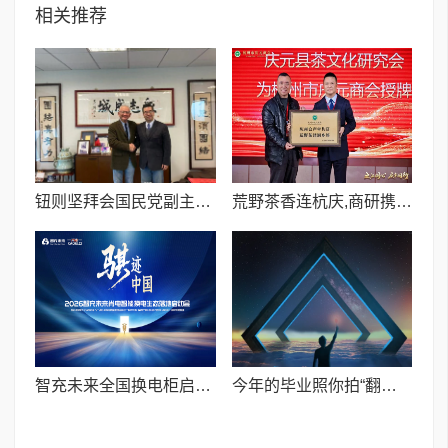
相关推荐
钮则坚拜会国民党副主席萧旭岑 探讨两岸民间交流新趋势
荒野茶香连杭庆,商研携手促共富——庆元县茶文化研究会授牌杭州市庆元商会
智充未来全国换电柜启动大会在山东安丘隆重举行
今年的毕业照你拍“翻车”了吗？