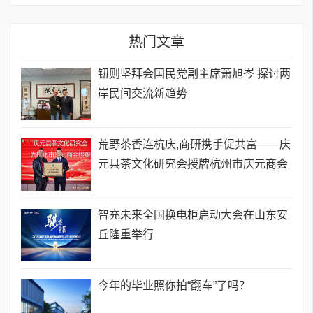
热门文章
钮则坚拜会国民党副主席萧旭岑 探讨两
岸民间交流新趋势
荒野茶香连杭庆,商研携手促共富——庆
元县茶文化研究会授牌杭州市庆元商会
智充未来全国换电柜启动大会在山东安
丘隆重举行
今年的毕业照你拍“翻车”了吗？