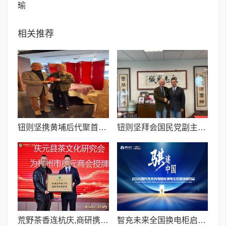
瑜
相关推荐
钮则坚携黄埔后代聚首台北 延续抗战与黄埔精神
钮则坚拜会国民党副主席萧旭岑 探讨两岸民间交流新趋势
荒野茶香连杭庆,商研携手促共富——庆元县茶文化研究会授牌杭州市庆元商会
智充未来全国换电柜启动大会在山东安丘隆重举行