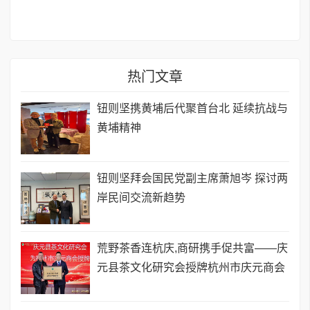
热门文章
钮则坚携黄埔后代聚首台北 延续抗战与
黄埔精神
钮则坚拜会国民党副主席萧旭岑 探讨两
岸民间交流新趋势
荒野茶香连杭庆,商研携手促共富——庆
元县茶文化研究会授牌杭州市庆元商会