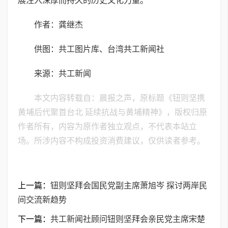
展注入深厚而持久的历史文化力量。
作者：龚继杰
供图：共工图片库、台湾共工新闻社
来源：共工新闻
本文内容转载自：晨报之声，原标题《钮则坚携
黄埔后代聚首台北 延续抗战与黄埔精神》，版权归原
作者所有，内容为原作者独立观点，不代表本站立
场。所涉内容不构成投资消费建议，仅供读者参考。
上一篇：
钮则坚拜会国民党副主席萧旭岑 探讨两岸民
间交流新趋势
下一篇：
共工新闻社顾问钮则坚拜会亲民党主席宋楚