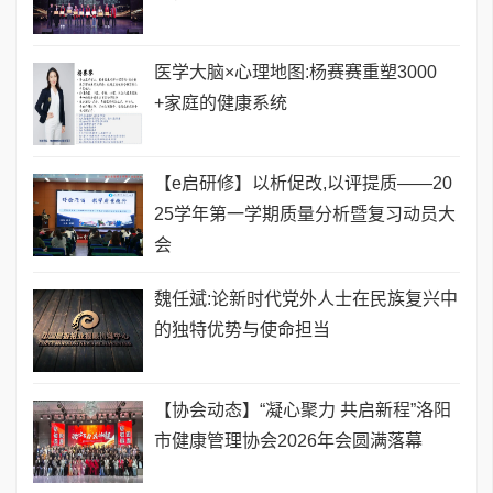
医学大脑×心理地图:杨赛赛重塑3000
+家庭的健康系统
【e启研修】以析促改,以评提质——20
25学年第一学期质量分析暨复习动员大
会
魏任斌:论新时代党外人士在民族复兴中
的独特优势与使命担当
【协会动态】“凝心聚力 共启新程”洛阳
市健康管理协会2026年会圆满落幕