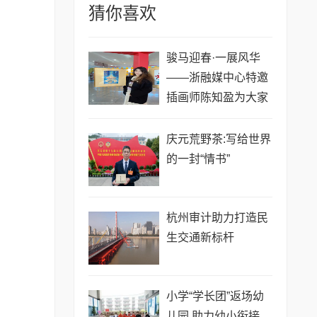
猜你喜欢
骏马迎春·一展风华
——浙融媒中心特邀
插画师陈知盈为大家
送新春祝福,共贺马年
祥瑞
庆元荒野茶:写给世界
的一封“情书”
​杭州审计助力打造民
生交通新标杆
小学“学长团”返场幼
儿园,助力幼小衔接