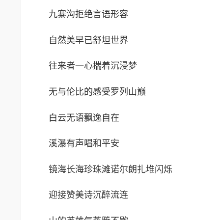
九寨沟拒绝言语形容
自然美早已舒坦世界
往来者一心揣着沉浸梦
无与伦比的感受罗列山巅
白云无语飘逸自在
溪瀑有声唱和平安
镜海长海珍珠滩诺尔朗扎堆闪烁
迎接赞美诗沉醉流连