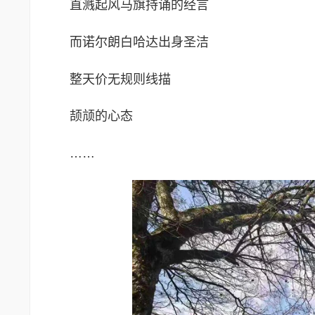
直溅起风马旗持诵的经言
而诺尔朗白哈达出身圣洁
整天价无规则线描
颉颃的心态
……