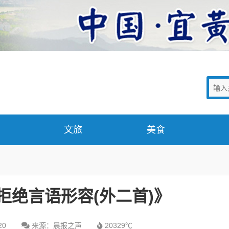
文旅
美食
拒绝言语形容(外二首)》
20
来源：晨报之声
20329℃