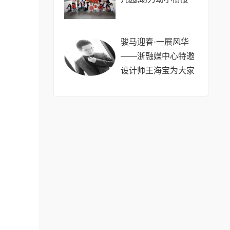
骏马迎春·一展风华
——浙融媒中心特邀
设计师王海宝为大家
送新春祝福,共贺马年
祥瑞