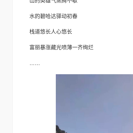
山的英雄气蒸腾不歇
水的碧哈达驿动初春
栈道悠长人心悠长
富丽暴涨藏光喷薄一齐绚烂
……