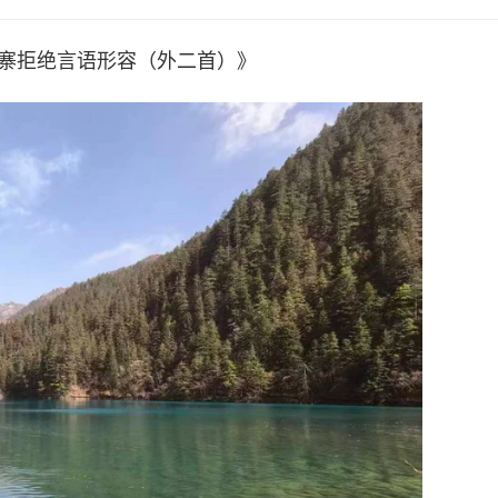
寨拒绝言语形容（外二首）》