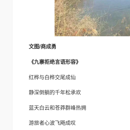
文
图
/
商成勇
《九寨拒绝言语形容》
红桦与白桦交尾成仙
静深倒躺的千年松承欢
蓝天白云和苍莽群峰热拥
游旅者心波飞飏成叹