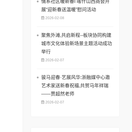
情系社区暖新春I 喀什山西商会开
展“迎新春送温暖”慰问活动
2026-02-08
聚焦外滩,共启新程--板块协同构建
城市文化体验新场景主题活动成功
举行
2026-02-07
骏马迎春·艺展风华:浙融媒中心邀
艺术家送新春祝福,共贺马年祥瑞
——贾超然老师
2026-02-07