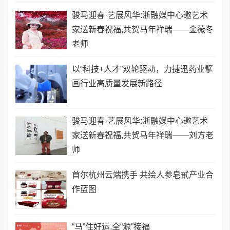
骏马迎春·艺展风华:浙融媒中心邀艺术
家送新春祝福,共贺马年祥瑞——金薇冬
老师
以“科技+人才”双轮驱动，力捷迅药业擘
画行业高质量发展新路径
骏马迎春·艺展风华:浙融媒中心邀艺术
家送新春祝福,共贺马年祥瑞——刘方老
师
首尔杭州云端携手 共绘人参皂甙产业合
作蓝图
​“马”住好运,全“源”接福