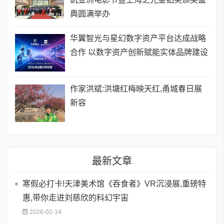
典圆满举办
华翼智光与星幻数字资产平台达成战略
合作 以数字资产创新赋能实体品牌建设
作家洪斌:洪塘红梅映天红,甬城春日展
新容
最新文章
寒假必打卡!天津美术馆《吞食者》VR沉浸展,重磅特
惠,带你走进刘慈欣的科幻宇宙
2026-02-14