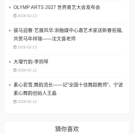
OLYMP ARTS 2027 世界奥艺大会发布会
2026-02-13
骏马迎春·艺展风华:浙融媒中心邀艺术家送新春祝福,
共贺马年祥瑞——沈文荟老师
2026-02-13
大堰竹韵-​李则琴
2026-02-12
素心若雪,舞韵流长——记”全国十佳舞蹈教师”、宁波
素心舞韵创始人王晶
2026-02-12
猜你喜欢