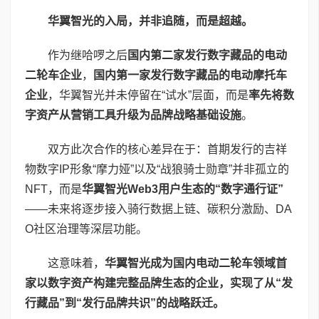
华翼智光的入局，并非追随，而是超越。
作为继哈啰之后
国内第二家发行数字藏品的电动
二轮车企业
，
国内第一家发行数字藏品的电动摩托车
企业
，华翼智光并未停留在“试水”层面，而是
率先将数
字资产从营销工具升级为品牌战略基础设施
。
双方此次合作的核心差异在于：首期发行的吉祥
物数字IP形象“摩力娅”以及“战狼骑士勋章”并非孤立的
NFT，而是
华翼智光
Web3
用户生态的“数字通行证”
——未来将逐步接入骑行数据上链、碳积分激励、DA
O社区治理等深层功能。
这意味着，
华翼智光成为国内电动二轮车领域首
家以数字资产构建完整品牌生态的企业，实现了从“发
行藏品”到“发行品牌共识”的战略跃迁。