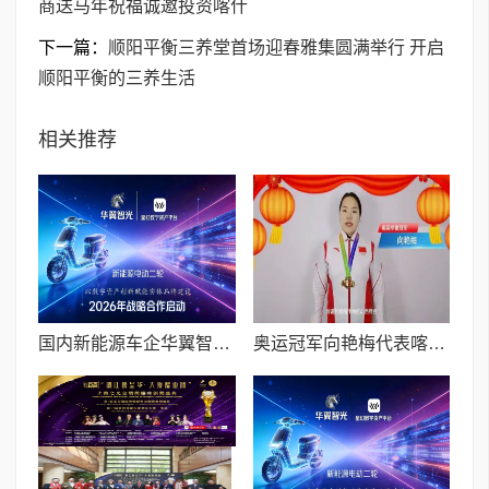
商送马年祝福诚邀投资喀什
下一篇：
顺阳平衡三养堂首场迎春雅集圆满举行 开启
顺阳平衡的三养生活
相关推荐
国内新能源车企华翼智光与星幻数字资产平台达成战略合作
奥运冠军向艳梅代表喀什山西商会向全球晋商送马年祝福诚邀投资喀什