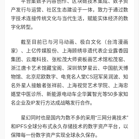
平台集数字内容创作、区块链技术集成、数字资
产发行与运营、社区生态建设于一体，致力于通过数
字技术连接传统文化与当代生活，赋能实体经济的数
字化转型。
截至目前已与河马动画、极白文化（台湾漫画
家）、上亿传媒股份、上海顾绣非遗代表企业露香园
集团、云麾科技、张松茂大师瓷板画艺术馆松茂窑、
浙江唐卡艺术馆藏宝阁、深圳筑梦星云、中国航天博
物馆、北京尼欧数字、电竞名人堂CS冠军吴润波、知
名外星人接触者张祥前、上海视觉艺术学院、上海忠
嫕堂中医诊所、新能源电动车企华翼智光等50多家知
名企业及IP发行方达成战略发行合作。
星幻同时也是国内为数不多的采用“三网分离技术”
和IPFS全球分布式永久存储技术的数字资产平台，以
保障每一份数字资产实现全球永久保存。