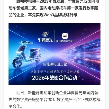
继哈啰
电动车
2023
年首发后，华翼智光成国内电
动
车
领域第二家
，
国内电动摩托车第一家
发行数字藏
品
的
企业，率先实现
Web3
品牌战略升级
近日，新能源电动车创新企业华翼智光与国内领
先的数字资产服务平台“星幻数字资产平台”正式达成战
略合作。