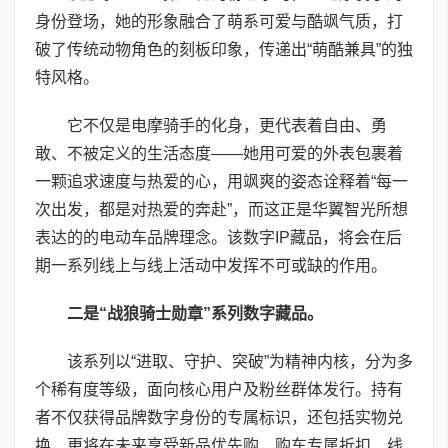
身份登场，她的形象融合了萌系可爱与酷飒气质，打
破了传统动物角色的刻板印象，传递出“萌酷兼具”的独
特风格。
它不仅是电摩骑手的化身，更代表着自由、勇
敢、不被定义的生活态度——她用可爱的外表包裹着
一颗追求速度与热爱的心，用飒爽的姿态诠释着“每一
次出发，都是对热爱的奔赴”，而这正是华翼智光所想
表达的的电动车品牌理念。该数字IP藏品，将会在后
期一系列线上与线上活动中发挥不可或缺的作用。
二是“战狼骑士勋章”系列数字藏品。
该系列以“进取、守护、突破”为精神内核，分为多
个稀有度等级，面向核心用户及粉丝群体发行。持有
者不仅获得品牌数字身份的专属标识，还包括实物兑
换，更将在未来享受新品优先购、购车专属折扣、线