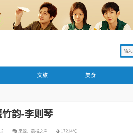
文旅
美食
竹韵-​李则琴
12
来源：晨报之声
17214℃