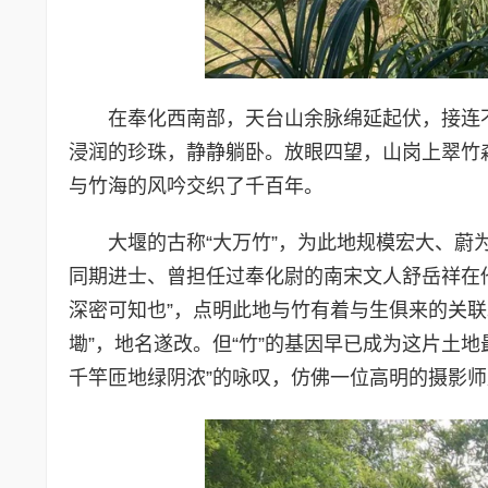
在奉化西南部，天台山余脉绵延起伏，接连
浸润的珍珠，静静躺卧。放眼四望，山岗上翠竹
与竹海的风吟交织了千百年。
大堰的古称“大万竹”，为此地规模宏大、蔚为
同期进士、曾担任过奉化尉的南宋文人舒岳祥在
深密可知也”，点明此地与竹有着与生俱来的关
墈”，地名遂改。但“竹”的基因早已成为这片土
千竿匝地绿阴浓”的咏叹，仿佛一位高明的摄影