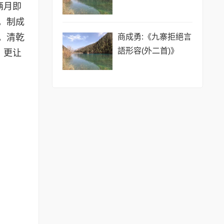
俩月即
，制成
。清乾
商成勇:《九寨拒絕言
語形容(外二首)》
，更让