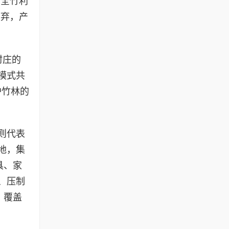
“全竹利
废弃，产
村庄的
模式共
护竹林的
则代表
地，集
具、家
、压制
，覆盖