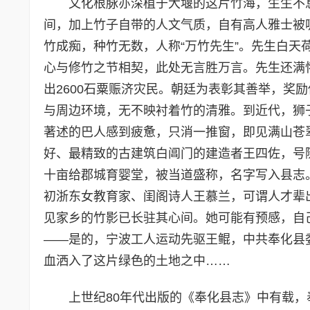
文化根脉亦深植于大堰的这片竹海，生生不
间，加上竹子自带的人文气质，自有高人雅士被
竹成痴，种竹无数，人称“万竹先生”。先生白
心与修竹之节相契，此处无言胜万言。先生还满
出2600石粟赈济灾民。朝廷为表彰其善举，奖励
与周边环境，无不映衬着竹的清雅。到近代，狮
著述的巴人感到疲惫，只消一推窗，即见满山苍
好、最精致的古建筑白阊门的建造者王四佐，号
十亩给郡城育婴堂，被当道盛称，名字写入县志
初浙东女教育家、闺阁诗人王慕兰，可谓人才辈
见家乡的竹影已长驻其心间。她可能有预感，自
——是的，宁波工人运动先驱王鲲，中共奉化县
血洒入了这片绿色的土地之中……
上世纪80年代出版的《奉化县志》中有载