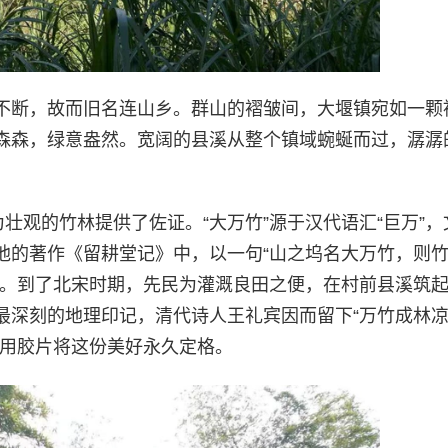
不断，故而旧名连山乡。群山的褶皱间，大堰镇宛如一颗
森森，绿意盎然。宽阔的县溪从整个镇域蜿蜒而过，潺潺
壮观的竹林提供了佐证。“大万竹”源于汉代语汇“巨万”，
他的著作《留耕堂记》中，以一句“山之坞名大万竹，则
联。到了北宋时期，先民为灌溉良田之便，在村前县溪筑起
地最深刻的地理印记，清代诗人王礼宾因而留下“万竹成林
师用胶片将这份美好永久定格。