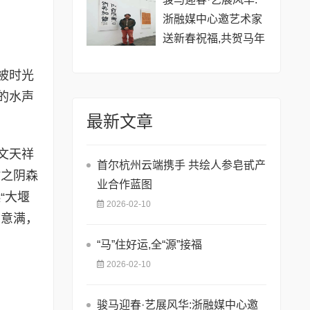
浙融媒中心邀艺术家
送新春祝福,共贺马年
祥瑞——刘方老师
被时光
的水声
最新文章
文天祥
首尔杭州云端携手 共绘人参皂甙产
竹之阴森
业合作蓝图
“大堰
2026-02-10
凉意满，
​“马”住好运,全“源”接福
2026-02-10
骏马迎春·艺展风华:浙融媒中心邀