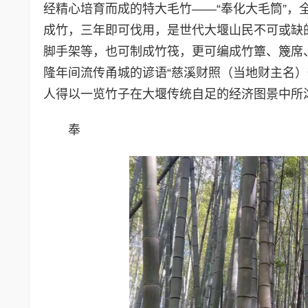
经精心培育而成的特大毛竹——“奉化大毛筒”
成竹，三年即可伐用，是世代大堰山民不可或缺
脚手架等，也可制成竹筏，更可编成竹簟、篾席
隆年间流传甬城的谚语“慈溪财照（当地财主名
人得以一览竹子在大堰传统自足的经济图景中所
奉