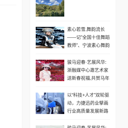
素心若雪,舞韵流长
——记”全国十佳舞蹈
教师”、宁波素心舞韵
创始人王晶
骏马迎春·艺展风华:
浙融媒中心邀艺术家
送新春祝福,共贺马年
祥瑞——金薇冬老师
以“科技+人才”双轮驱
动，力捷迅药业擘画
行业高质量发展新路
径
骏马迎春·艺展风华: