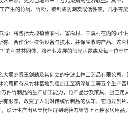
收入来源，更为当地带来千万元级别的经济收益。其中，
加工产生的竹屑、竹粉，被制成防潮炭或活性炭，几乎零
布局：将包括大堰镇董家村、宦墈村、三溪村在内的6个
所有。合作企业提供设备与技术，并保底收购产品。这套
农户”的利益共同体，将产业发展的阳光雨露惠及每一位守
么大堰乡贤王剑勤及其创立的宁波士林工艺品有限公司，
林公司拥有从竹林基地到粗加工至精深加工等五个生产基
00万件竹制品的生产加工能力，竹产品涉及家具、厨卫用
原有形态，改变了人们对传统竹制品的认知。它通过剖片
材”，设计生产出从桌椅柜屏到碗筷刀架等上万种家居用品