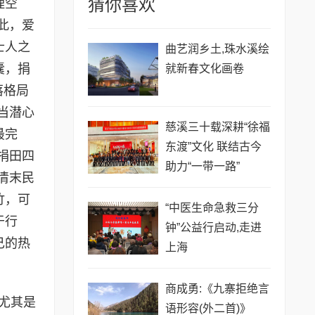
猜你喜欢
理空
此，爱
士人之
曲艺润乡土,珠水溪绘
囊，捐
就新春文化画卷
落格局
当潜心
慈溪三十载深耕“徐福
最完
东渡”文化 联结古今
捐田四
助力“一带一路”
清末民
竹，可
“中医生命急救三分
于行
钟”公益行启动,走进
己的热
上海
商成勇:《九寨拒绝言
尤其是
语形容(外二首)》