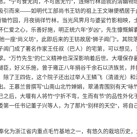
息。“宁可食无肉，不可居无竹”，连绵竹林造就的清幽物
吸引而来——如明代工部尚书王钫的祖上王文琳便栖居于
天荷锄竹园，月夜徜徉竹林，当光风霁月与婆娑竹影相映，
怀仁爱之心，乐善好施，明正统六年“岁凶”，先生慷慨解
他一座“尚义坊”，此即后来的王钫故居“狮子阊门”。其院
子阊门成了著名作家王任叔（巴人）的宅第，可以想见，
翠。“万竹先生”的仁义精神也深深影响着后世。大堰保存
隧臣，好义乐施，曾于雍正八年捐谷千余石以济族贫，并
。除了王四佐，这个院子还出过举人王鳞飞（清道光）和
出。王慕兰曾撰写“山南山北竹婵娟，翠涌青围别有天”咏
己之后，大堰有人将竹“宁折不弯，生而有节”的品性外化
委第一任书记董子兴等人，为了那片“别样的天空”，将自
，奉化为浙江省内重点毛竹基地之一，有悠久的栽培历史，