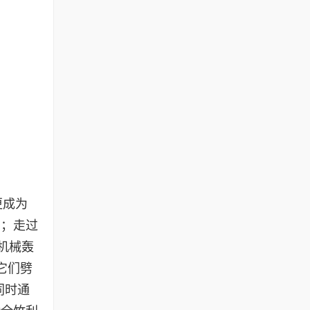
更成为
意；走过
机械轰
它们劈
同时通