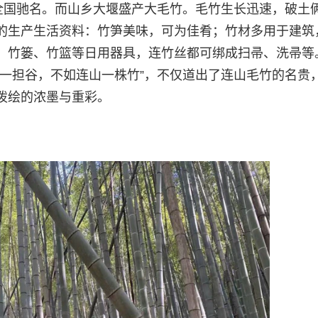
，全国驰名。而山乡大堰盛产大毛竹。毛竹生长迅速，破土
的生产生活资料：竹笋美味，可为佳肴；竹材多用于建筑
、竹篓、竹篮等日用器具，连竹丝都可绑成扫帚、洗帚等
）一担谷，不如连山一株竹”，不仅道出了连山毛竹的名贵
泼绘的浓墨与重彩。