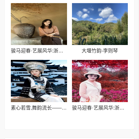
骏马迎春·艺展风华:浙融媒中心邀艺术家送新春祝福,共贺马年祥瑞——沈文荟老师
大堰竹韵-​李则琴
素心若雪,舞韵流长——记”全国十佳舞蹈教师”、宁波素心舞韵创始人王晶
骏马迎春·艺展风华:浙融媒中心邀艺术家送新春祝福,共贺马年祥瑞——金薇冬老师