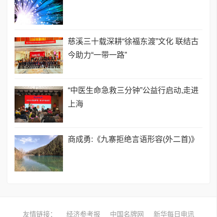
慈溪三十载深耕“徐福东渡”文化 联结古
今助力“一带一路”
“中医生命急救三分钟”公益行启动,走进
上海
商成勇:《九寨拒绝言语形容(外二首)》
友情链接：
经济参考报
中国名牌网
新华每日电讯