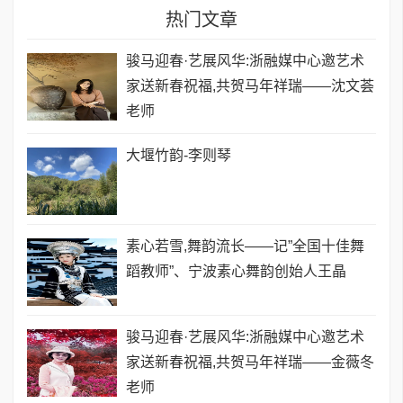
热门文章
骏马迎春·艺展风华:浙融媒中心邀艺术
家送新春祝福,共贺马年祥瑞——沈文荟
老师
大堰竹韵-​李则琴
素心若雪,舞韵流长——记”全国十佳舞
蹈教师”、宁波素心舞韵创始人王晶
骏马迎春·艺展风华:浙融媒中心邀艺术
家送新春祝福,共贺马年祥瑞——金薇冬
老师