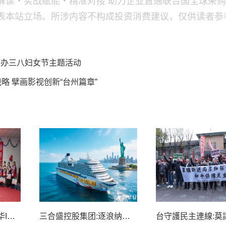
解读・实战赋能・精准对接 助力企业直通联合国全球采
表本站立场。所涉内容不构成投资消费建议，仅供读者参
)举办三八妇女节主题活动
略 擘画影视创新“台州篇章”
春风暖巾帼 奋进绽芳华I喀什世平农业(集团)举办三八妇女节主题活动
三合盛控股集团:逐浪纳斯达克,领航数字经济新蓝海