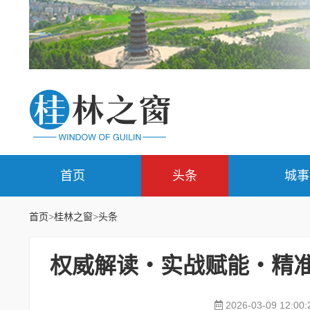
首页
头条
城事
首页
>
桂林之窗
>
头条
权威解读・实战赋能・精准
2026-03-09 12:00: