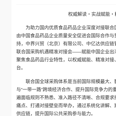
权威解读・实战赋能・
为助力国内优质食品药品企业深度对接联合
由中国食品药品企业质量安全促进会国际合作与
持，中界兴贸（北京）有限公司、中亿达供应链
联合国采购机遇精准对接会——赋能中国企业出海专
聚焦食品药品行业特性，以权威赋能、精准对接
台。
联合国全球采购体系是当前国际规模最大、
与“一带一路”跨境经济合作、提升国际竞争力
遍面临规则不熟悉、准入路径不清晰、合规要求
痛点、打通对接壁垒而举办，通过系统化讲解、
供应链，提升国际公共采购参与能力。