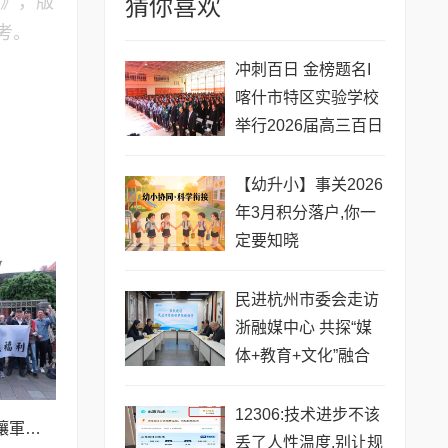
购》，版
猜你喜欢
考。
​冲刺百日 金榜题名I
喀什市特区实验学校
举行2026届高三百日
冲刺誓师大会
【幼升小】事关2026
年3月积分落户,你一
定要知晓
民进杭州市委会走访
浙融媒中心 共探“媒
体+教育+文化”融合
发展新路径
12306:技术进步不该
台守護民主連線:莫讓軍購斷送兩岸和平
丢了人性温度,别让规