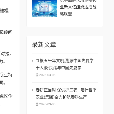
业新秀亿酸奶达成战
四维模
略联盟
家顾问
最新文章
源对接、
寻根五千年文明,溯源中国先夏学
力。
十人谈:良渚与中国先夏学
行业特
2026-03-06
案。
春耕正当时 保供护三农 | 喀什世平
通政企
农业(集团)全力护航春耕生产
。
2026-03-06