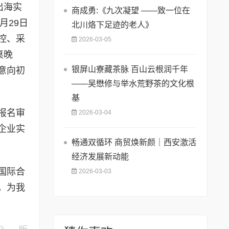
出海实
商成勇:《九次凝望 ——致一位在
月29日
北川烙下足迹的老人》
控、采
2026-03-05
桌晚
银屏山寮藏茶脉 百山云根润千年
意向初
——吴懋修与举水荒野茶的文化根
基
报名审
2026-03-04
企业实
畅通双循环 商贸焕新颜｜西安激活
经济发展新动能
国际合
2026-03-03
，为我