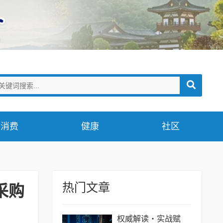
消费
健康
社区
热门文章
采购
权威解读・实战赋