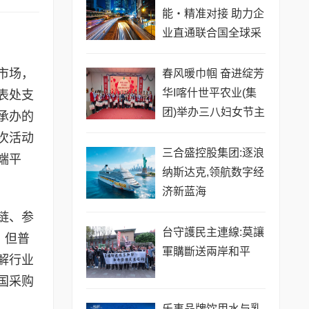
能・精准对接 助力企
业直通联合国全球采
购
市场，
春风暖巾帼 奋进绽芳
华I喀什世平农业(集
表处支
团)举办三八妇女节主
承办的
题活动
次活动
三合盛控股集团:逐浪
端平
纳斯达克,领航数字经
济新蓝海
链、参
台守護民主連線:莫讓
，但普
軍購斷送兩岸和平
解行业
国采购
乐事品牌饮用水与乳