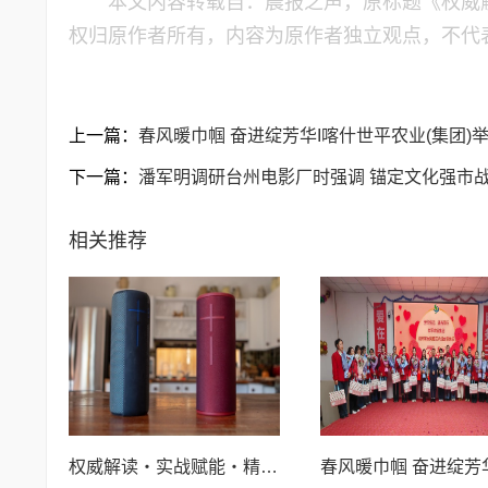
本文内容转载自：晨报之声，原标题《权威
权归原作者所有，内容为原作者独立观点，不代
上一篇：
春风暖巾帼 奋进绽芳华I喀什世平农业(集团
下一篇：
潘军明调研台州电影厂时强调 锚定文化强市战
相关推荐
权威解读・实战赋能・精准对接 助力企业直通联合国全球采购