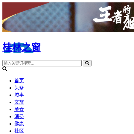
桂林之窗
首页
头条
城事
文旅
美食
消费
健康
社区