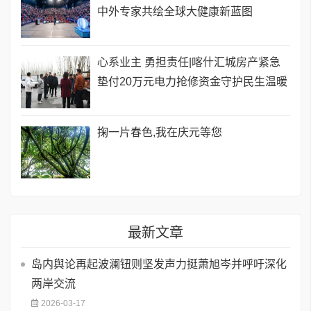
中外专家共绘全球大健康新蓝图
心系业主 勇担责任|喀什汇城房产紧急
垫付20万元电力抢修资金守护民生温暖
掬一片春色,我在庆元等您
最新文章
岛内舆论再起波澜钮则坚发声力挺萧旭岑并呼吁深化
两岸交流
2026-03-17