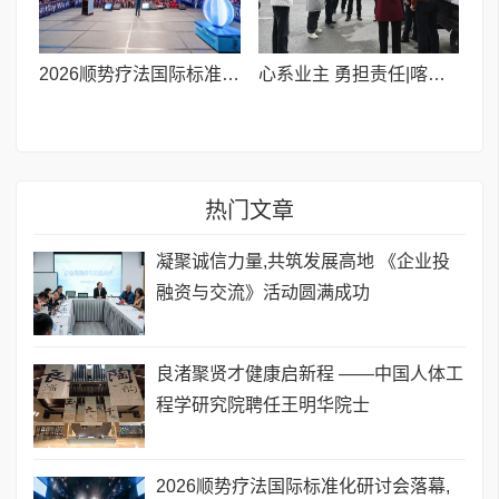
​2026顺势疗法国际标准化研讨会落幕,中外专家共绘全球大健康新蓝图
心系业主 勇担责任|喀什汇城房产紧急垫付20万元电力抢修资金守护民生温暖
热门文章
凝聚诚信力量,共筑发展高地 《企业投
融资与交流》活动圆满成功
良渚聚贤才健康启新程 ——中国人体工
程学研究院聘任王明华院士
​2026顺势疗法国际标准化研讨会落幕,