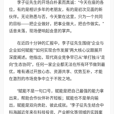
李子征先生的开场白朴素而真诚：“今天在座的各
位，有的是相识多年的老朋友，有的是初次见面的新
伙伴。无论熟悉与否，今天聚在这里，只为一个共同
的目标——把企业做好，把事业做大，把合作做实。”
话音未落，现场便响起会意的掌声。
在近四十分钟的汇报中，李子征先生围绕“企业与
企业如何赋能”“如何实现合作发展”两大核心议题展开
深度阐述。他指出，现代商业竞争早已从“单打独斗”走
向“生态协同”，任何一家企业都无法在所有环节做到最
优，唯有通过开放心态、资源共享、优势互补，才能
在激烈的市场竞争中立于不败之地。
“赋能不是一句口号，赋能是把自己最强的能力拿
出来，帮助合作伙伴补齐短板；赋能也不是单向输
出，赋能是双向奔赴、彼此成就。”李子征先生结合中
科海越近年来在科技投资、产业孵化等领域的实践案