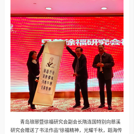
青岛琅琊暨徐福研究会副会长隋连国特别向慈溪
研究会赠送了书法作品“徐福精神，光耀千秋，蹈海传