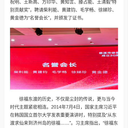
祝明、王新高、方印华、黄知言、滕占能、王清毅“特
别贡献奖”，聘请柴利能、黄建钧、毛学畅、徐娣珍、
黄金德为“名誉会长”，并颁发了证书。
徐福东渡的历史，不仅是尘封的传说，更与当今
时代主题紧密相连。2014年7月4日，国家主席习近平
在韩国国立首尔大学发表重要演讲时，特别提及“从东
渡求仙来到济州岛的徐福……”。习主席指出，“徐福东