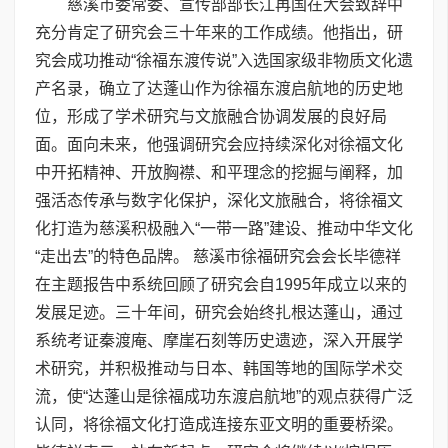
慈溪市委常委、宣传部部长江再国在大会致辞中
充分肯定了研究会三十年来的工作成绩。他指出，研
究会成功推动“徐福东渡传说”入选国家级非物质文化遗
产名录，确立了达蓬山作为徐福东渡启航地的历史地
位，形成了学术研究与文旅融合协调发展的良好局
面。面向未来，他强调研究会应持续深化对徐福文化
中开拓精神、开放胸襟、和平理念的挖掘与阐释，加
强活态传承与数字化保护，深化文旅融合，将徐福文
化打造为慈溪积极融入“一带一路”建设、推动中华文化
“走出去”的特色品牌。 慈溪市徐福研究会会长毕德祥
在主题报告中系统回顾了研究会自1995年成立以来的
发展足迹。三十年间，研究会始终扎根达蓬山，通过
系统考证秦渡庵、摩崖石刻等历史遗迹，深入开展学
术研究，并积极推动与日本、韩国等地的国际学术交
流，使“达蓬山是徐福成功东渡启航地”的观点获得广泛
认同，将徐福文化打造成连接东亚文明的重要桥梁。