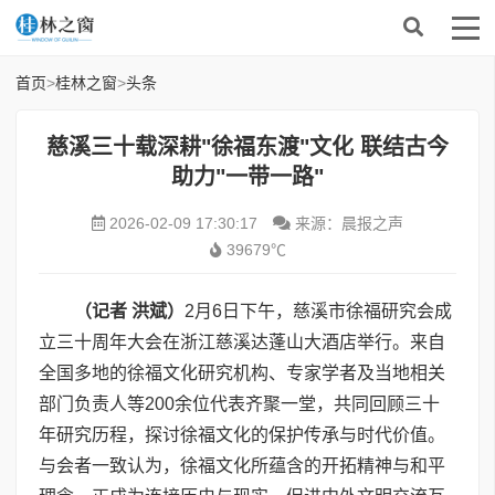
首页
>
桂林之窗
>
头条
慈溪三十载深耕"徐福东渡"文化 联结古今
助力"一带一路"
2026-02-09 17:30:17
来源：晨报之声
39679℃
（记者 洪斌）
2月6日下午，慈溪市徐福研究会成
立三十周年大会在浙江慈溪达蓬山大酒店举行。来自
全国多地的徐福文化研究机构、专家学者及当地相关
部门负责人等200余位代表齐聚一堂，共同回顾三十
年研究历程，探讨徐福文化的保护传承与时代价值。
与会者一致认为，徐福文化所蕴含的开拓精神与和平