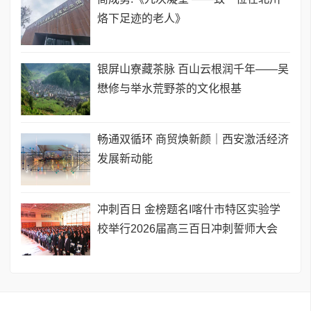
烙下足迹的老人》
银屏山寮藏茶脉 百山云根润千年——吴
懋修与举水荒野茶的文化根基
畅通双循环 商贸焕新颜｜西安激活经济
发展新动能
​冲刺百日 金榜题名I喀什市特区实验学
校举行2026届高三百日冲刺誓师大会