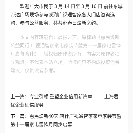
欢迎广大市民于 3 月 14 日至 3 月 16 日 前往东城
万达广场现场参与或到广视通智家各大门店咨询选
购、参与公益服务，共共赴春日焕新之约。
本文内容转载自：晨报之声，原标题《惠民焕新
公益同行|广视通智家家电家装节暨第十一届家电雷锋
月启幕喀什》，版权归原作者所有，内容为原作者独
立观点，不代表本站立场。所涉内容不构成投资消费
建议，仅供读者参考。
上一篇：
专业引领,重塑企业信用新篇章 —— 上海君
优企业征信服务
下一篇：
惠民焕新40天!喀什广视通智家家电家装节暨
第十一届家电雷锋月同步启幕