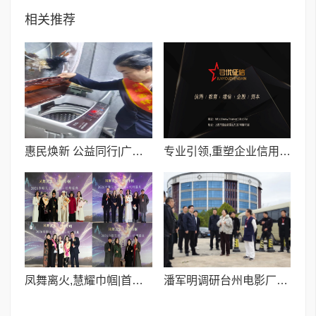
相关推荐
惠民焕新 公益同行|广视通智家家电家装节暨第十一届家电雷锋月启幕喀什
专业引领,重塑企业信用新篇章 —— 上海君优企业征信服务
凤舞离火,慧耀巾帼|首届巾帼天团女神节盛典启幕,共筑”她时代”新章
潘军明调研台州电影厂时强调 锚定文化强市战略 擘画影视创新“台州篇章”