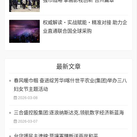
强市战略 擘画影视创新“台州篇章”
权威解读・实战赋能・精准对接 助力企
业直通联合国全球采购
最新文章
春风暖巾帼 奋进绽芳华I喀什世平农业(集团)举办三八
妇女节主题活动
2026-03-08
三合盛控股集团:逐浪纳斯达克,领航数字经济新蓝海
2026-03-07
台守護民主連線:莫讓軍購斷送兩岸和平