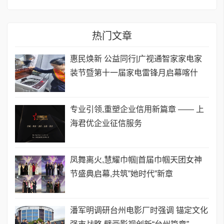
热门文章
惠民焕新 公益同行|广视通智家家电家
装节暨第十一届家电雷锋月启幕喀什
专业引领,重塑企业信用新篇章 —— 上
海君优企业征信服务
凤舞离火,慧耀巾帼|首届巾帼天团女神
节盛典启幕,共筑”她时代”新章
潘军明调研台州电影厂时强调 锚定文化