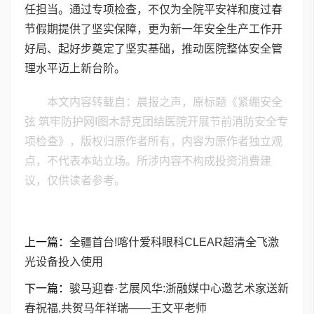
任担当。通过专项检查，不仅为全院平安祥和度过春
节假期提供了坚实保障，更为新一年安全生产工作开
好局、起好步奠定了坚实基础，推动医院整体安全管
理水平迈上新台阶。
本文内容转载自：晨报之声，原标题《紧绷安全
弦 筑牢防护网I图木舒克团结医院开展节前消防安全专
项检查》，版权归原作者所有，内容为原作者独立观
点，不代表本站立场。所涉内容不构成投资消费建
议，仅供读者参考。
上一篇：
全疆首台!喀什爱科眼科CLEAR超清全飞激
光设备投入使用
下一篇：
骏马迎春·艺展风华:浙融媒中心邀艺术家送新
春祝福,共贺马年祥瑞——王文平老师