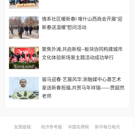
情系社区暖新春I 喀什山西商会开展“迎
新春送温暖”慰问活动
聚焦外滩,共启新程--板块协同构建城市
文化体验新场景主题活动成功举行
骏马迎春·艺展风华:浙融媒中心邀艺术
家送新春祝福,共贺马年祥瑞——贾超然
老师
友情链接：
经济参考报
中国名牌网
新华每日电讯