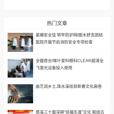
热门文章
紧绷安全弦 筑牢防护网I图木舒克团结
医院开展节前消防安全专项检查
全疆首台!喀什爱科眼科CLEAR超清全
飞激光设备投入使用
曲艺润乡土,珠水溪绘就新春文化画卷
慈溪三十载深耕“徐福东渡”文化 联结古