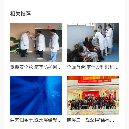
相关推荐
紧绷安全弦 筑牢防护网I图木舒克团结医院开展节前消防安全专项检查
全疆首台!喀什爱科眼科CLEAR超清全飞激光设备投入使用
曲艺润乡土,珠水溪绘就新春文化画卷
慈溪三十载深耕“徐福东渡”文化 联结古今助力“一带一路”